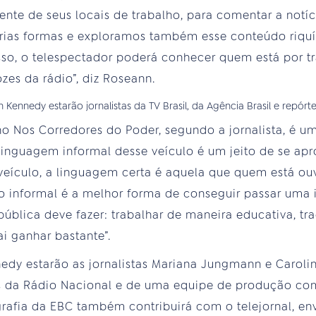
mente de seus locais de trabalho, para comentar a not
ias formas e exploramos também esse conteúdo riquí
so, o telespectador poderá conhecer quem está por trá
zes da rádio”, diz Roseann.
no Nos Corredores do Poder, segundo a jornalista, é u
a linguagem informal desse veículo é um jeito de se a
eículo, a linguagem certa é aquela que quem está ou
 informal é a melhor forma de conseguir passar uma 
blica deve fazer: trabalhar de maneira educativa, tr
ai ganhar bastante”.
dy estarão as jornalistas Mariana Jungmann e Caroli
res da Rádio Nacional e de uma equipe de produção co
grafia da EBC também contribuirá com o telejornal, e