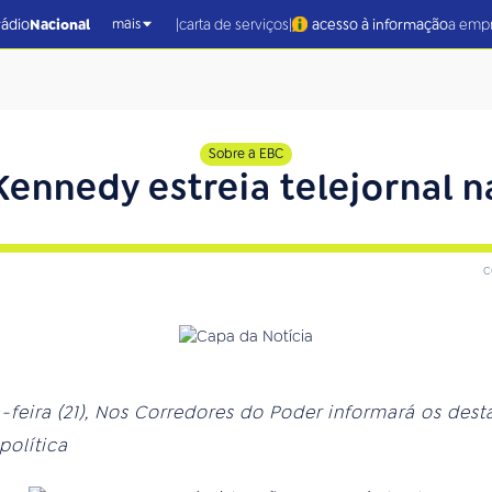
|
|
rádio
Nacional
carta de serviços
acesso à informação
a emp
mais
Sobre a EBC
ennedy estreia telejornal na
c
-feira (21), Nos Corredores do Poder informará os dest
política