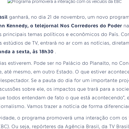
asil
ganhará, no dia 21 de novembro, um novo programa
 Kennedy, o telejornal Nos Corredores do Poder
n
s principais temas políticos e econômicos do País. C
dos estúdios de TV, entrará no ar com as notícias, diret
unda a sexta, às 18h30
.
ias estiverem. Pode ser no Palácio do Planalto, no Co
 e, até mesmo, em outro Estado. O que estiver aconte
elespectador. Se a pauta do dia for um importante pro
discussões sobre ele, os impactos que trará para a soc
que todos entendam de fato o que está acontecendo”, 
ornalismo. Vamos trazer a notícia de forma diferenciad
vidade, o programa promoverá uma interação com os 
C). Ou seja, repórteres da Agência Brasil, da TV Brasi