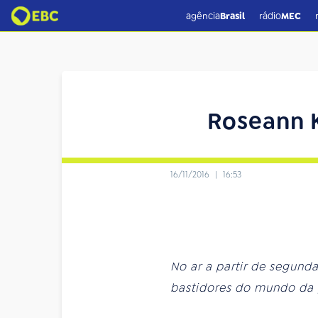
agência
Brasil
rádio
MEC
Roseann K
16/11/2016
|
16:53
No ar a partir de segunda
bastidores do mundo da 