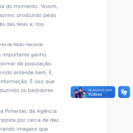
ícia do momento. “Assim,
ssimo, produzido pelas
s das telas e, nos
m importante ganho.
proximar da população.
vindo entende bem. E,
informação. É isso que
aduzindo os bastidores
na Pimentel, da Agência
mposta por cerca de dez
nviando imagens que