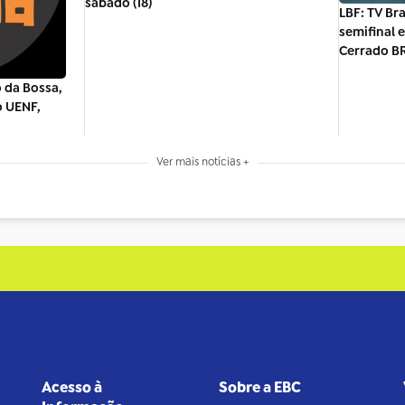
sábado (18)
LBF: TV Bra
semifinal 
Cerrado B
 da Bossa,
o UENF,
Ver mais notícias +
Acesso à
Sobre a EBC