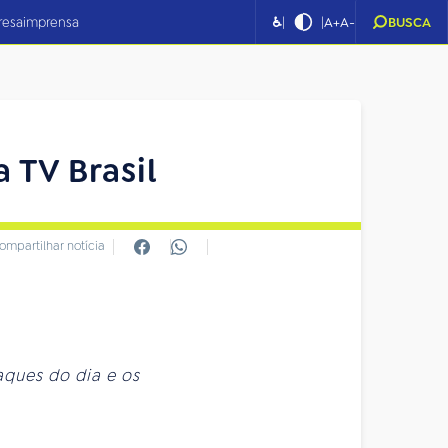
|
|
resa
imprensa
♿
A+
A-
BUSCA
 TV Brasil
ompartilhar notícia
aques do dia e os