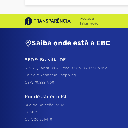
Acesso à
TRANSPARÊNCIA
Informação
Saiba onde está a EBC
SEDE: Brasília DF
SCS - Quadra 08 - Bloco B 50/60 - 1º Subsolo
Edifício Venâncio Shopping
CEP: 70.333-900
Rio de Janeiro RJ
Rua da Relação, nº 18
Centro
CEP: 20.231-110