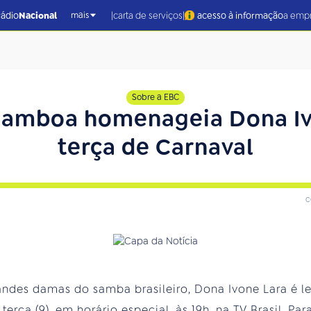
|
|
rádio
Nacional
carta de serviços
acesso à informação
a emp
mais
Sobre a EBC
amboa homenageia Dona Iv
terça de Carnaval
c
ndes damas do samba brasileiro, Dona Ivone Lara é 
rça (9), em horário especial, às 19h, na TV Brasil. P