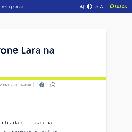
|
|
resa
imprensa
♿
A+
A-
BUSCA
one Lara na
ompartilhar notícia
lembrada no programa
ara homenagear a cantora