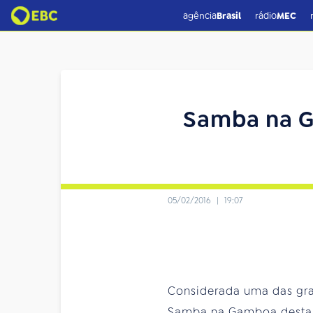
agência
Brasil
rádio
MEC
Samba na G
05/02/2016
|
19:07
Considerada uma das gra
Samba na Gamboa desta te