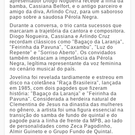
apresentador Diogo Nogueira recebe a filha da
bamba, Cassiana Belfort, e o antigo parceiro e
amigo da diva, Arlindo Cruz, para um saboroso
papo sobre a saudosa Pérola Negra.
Durante a conversa, o trio canta sucessos que
marcaram a trajetória da cantora e compositora.
Diogo Nogueira, Cassiana e Arlindo Cruz
recordam clássicos como "Bagaço da Laranja",
"Feirinha da Pavuna", "Caxambu", "Luz do
Repente" e "Sorriso Aberto". Os convidados
também destacam a importância da Pérola
Negra, legítima representante da voz feminina
no cenário musical do país.
Jovelina foi revelada tardiamente e estreou em
disco na coletânea "Raça Brasileira", lançada
em 1985, com dois pagodes que fizeram
história: "Bagaço da Laranja" e "Feirinha da
Pavuna". Considerada a herdeira natural de
Clementina de Jesus na dinastia das mulheres
no gênero, a artista foi uma figura essencial na
transição do samba de fundo de quintal e do
pagode para a linha de frente da MPB, ao lado
de personalidades como Zeca Pagodinho,
Almir Guineto e o Grupo Fundo de Quintal.