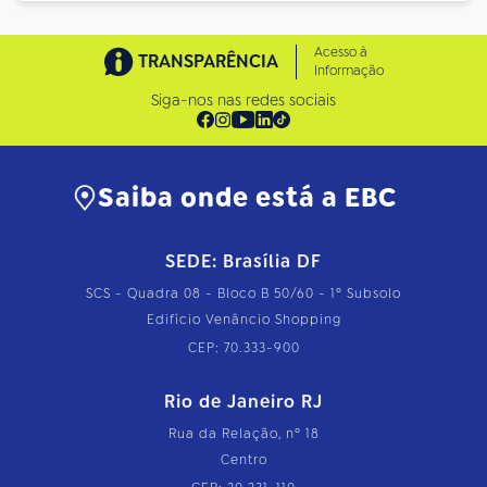
Acesso à
TRANSPARÊNCIA
Informação
Siga-nos nas redes sociais
Saiba onde está a EBC
SEDE: Brasília DF
SCS - Quadra 08 - Bloco B 50/60 - 1º Subsolo
Edifício Venâncio Shopping
CEP: 70.333-900
Rio de Janeiro RJ
Rua da Relação, nº 18
Centro