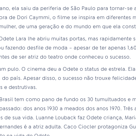
iano, ela saiu da periferia de São Paulo para tornar-s
onora de Dori Caymmi, o filme se inspira em diferentes
 mulher, de uma geração e do mundo em que ela constru
Odete Lara lhe abriu muitas portas, mas rapidamente 
 fazendo desfile de moda – apesar de ter apenas 1,60m
tes de ser atriz do teatro onde conheceu o sucesso.
um pulo. O cinema deu a Odete o status de estrela. El
o país. Apesar disso, o sucesso não trouxe felicidade.
 e destrutivas.
 Brasil tem como pano de fundo os 30 tumultuados e m
o passado: dos anos 1930 a meados dos anos 1970. Três 
s de sua vida. Luanne Louback faz Odete criança, Mari
Fernandes é a atriz adulta. Caco Ciocler protagoniza 
te na vida de Odete.