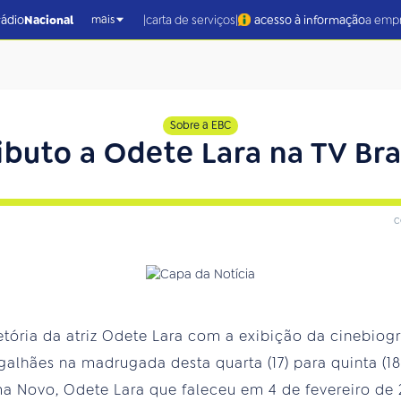
|
|
rádio
Nacional
carta de serviços
acesso à informação
a emp
mais
Sobre a EBC
ibuto a Odete Lara na TV Bra
c
jetória da atriz Odete Lara com a exibição da cinebiogr
alhães na madrugada desta quarta (17) para quinta (18
 Novo, Odete Lara que faleceu em 4 de fevereiro de 