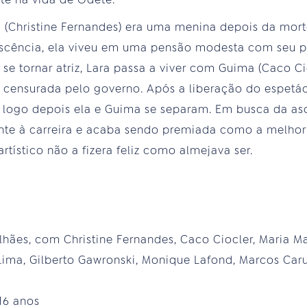
ni (Christine Fernandes) era uma menina depois da mor
escência, ela viveu em uma pensão modesta com seu p
 se tornar atriz, Lara passa a viver com Guima (Caco 
l censurada pelo governo. Após a liberação do espetá
logo depois ela e Guima se separam. Em busca da asc
ente à carreira e acaba sendo premiada como a melhor 
rtístico não a fizera feliz como almejava ser.
hães, com Christine Fernandes, Caco Ciocler, Maria M
Lima, Gilberto Gawronski, Monique Lafond, Marcos Car
 16 anos