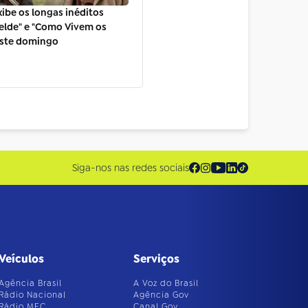
xibe os longas inéditos
elde" e "Como Vivem os
este domingo
Siga-nos nas redes sociais
Veículos
Serviços
Agência Brasil
A Voz do Brasil
Rádio Nacional
Agência Gov
Rádio MEC
Canal Gov