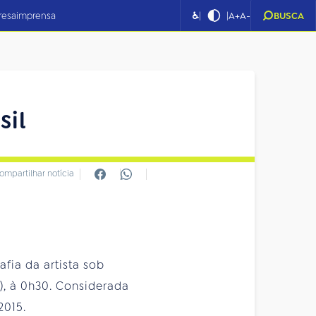
|
|
resa
imprensa
♿
A+
A-
BUSCA
sil
ompartilhar notícia
afia da artista sob
), à 0h30. Considerada
2015.