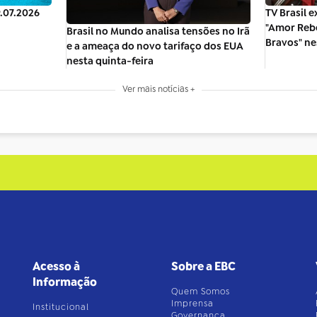
9.07.2026
TV Brasil e
"Amor Reb
Brasil no Mundo analisa tensões no Irã
Bravos" n
e a ameaça do novo tarifaço dos EUA
nesta quinta-feira
Ver mais notícias +
Acesso à
Sobre a EBC
Informação
Quem Somos
Imprensa
Institucional
Governança