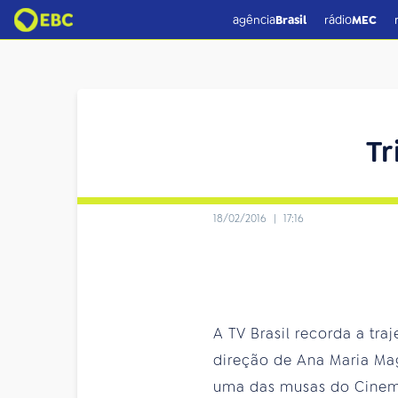
agência
Brasil
rádio
MEC
Tr
18/02/2016
|
17:16
A TV Brasil recorda a tra
direção de Ana Maria Mag
uma das musas do Cinema