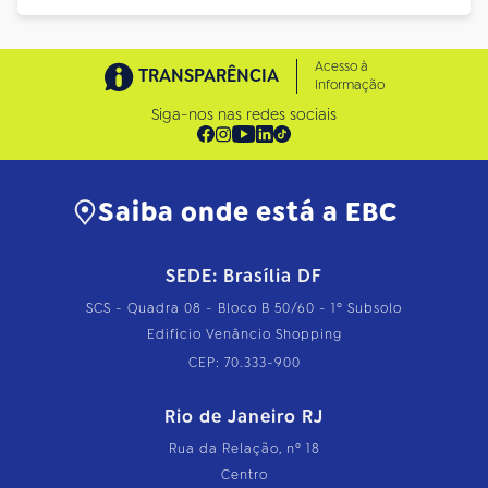
Acesso à
TRANSPARÊNCIA
Informação
Siga-nos nas redes sociais
Saiba onde está a EBC
SEDE: Brasília DF
SCS - Quadra 08 - Bloco B 50/60 - 1º Subsolo
Edifício Venâncio Shopping
CEP: 70.333-900
Rio de Janeiro RJ
Rua da Relação, nº 18
Centro