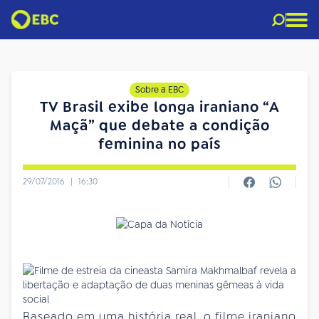
Sobre a EBC
TV Brasil exibe longa iraniano “A
Maçã” que debate a condição
feminina no país
29/07/2016
|
16:30
Baseado em uma história real, o filme iraniano