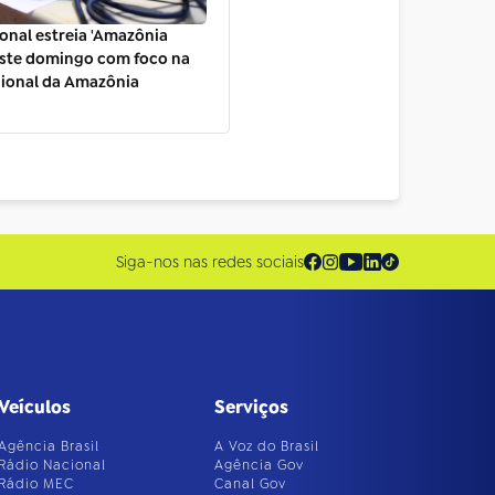
onal estreia 'Amazônia
este domingo com foco na
gional da Amazônia
Siga-nos nas redes sociais
Veículos
Serviços
Agência Brasil
A Voz do Brasil
Rádio Nacional
Agência Gov
Rádio MEC
Canal Gov