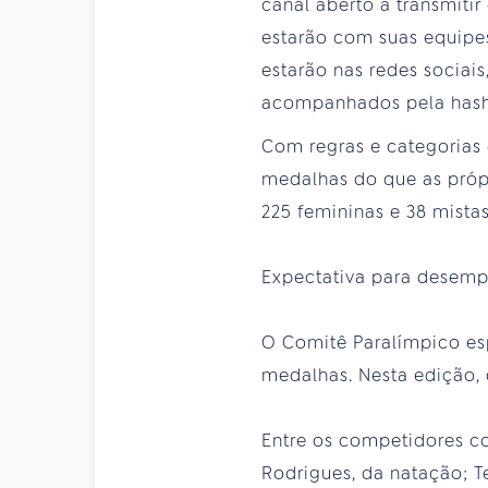
canal aberto a transmiti
estarão com suas equipes
estarão nas redes sociai
acompanhados pela hash
Com regras e categorias 
medalhas do que as próp
225 femininas e 38 mista
Expectativa para desempe
O Comitê Paralímpico esp
medalhas. Nesta edição, 
Entre os competidores co
Rodrigues, da natação; T