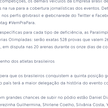
r competições, os demais veículos da Empresa Brasil 
 na rua para a cobertura jornalísticas dos eventos. De
s, nos perfis @tvbrasil e @ebcnarede do Twitter e Face
tag #VemPraPara.
específicas para cada tipo de deficiência, as Paralim
rias Olimpíadas: serão exatas 528 provas que valem 2
s, em disputa nas 20 arenas durante os onze dias de c
nho dos atletas brasileiros
era que os brasileiros conquistem a quinta posição g
o país terá a maior delegação da história do evento co
m grandes chances de subir no pódio estão Daniel Dias
erezinha Guilhermina, Shirlene Coelho, Silvânia Costa,