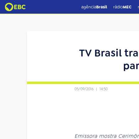
agência
Brasil
rádio
MEC
TV Brasil tr
par
05/09/2016
|
14:50
Emissora mostra Cerimôn