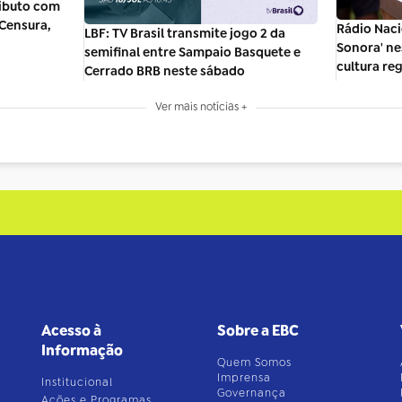
ibuto com
 Censura,
Rádio Naci
LBF: TV Brasil transmite jogo 2 da
Sonora' n
semifinal entre Sampaio Basquete e
cultura re
Cerrado BRB neste sábado
Ver mais notícias +
Acesso à
Sobre a EBC
Informação
Quem Somos
Imprensa
Institucional
Governança
Ações e Programas