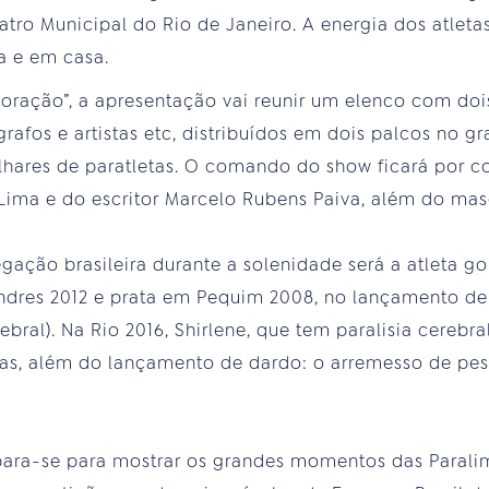
eatro Municipal do Rio de Janeiro. A energia dos atlet
a e em casa.
ração”, a apresentação vai reunir um elenco com dois
ógrafos e artistas etc, distribuídos em dois palcos no
lhares de paratletas. O comando do show ficará por co
Lima e do escritor Marcelo Rubens Paiva, além do ma
gação brasileira durante a solenidade será a atleta go
ndres 2012 e prata em Pequim 2008, no lançamento de 
rebral). Na Rio 2016, Shirlene, que tem paralisia cerebr
vas, além do lançamento de dardo: o arremesso de pe
epara-se para mostrar os grandes momentos das Paral