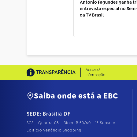
Antonio Fagundes ganha tr
entrevista especial no Sem
da TV Brasil
Acesso à
TRANSPARÊNCIA
Informação
Saiba onde está a EBC
SEDE: Brasília DF
SCS - Quadra 08 - Bloco B 50/60 - 1º Subsolo
Edifício Venâncio Shopping