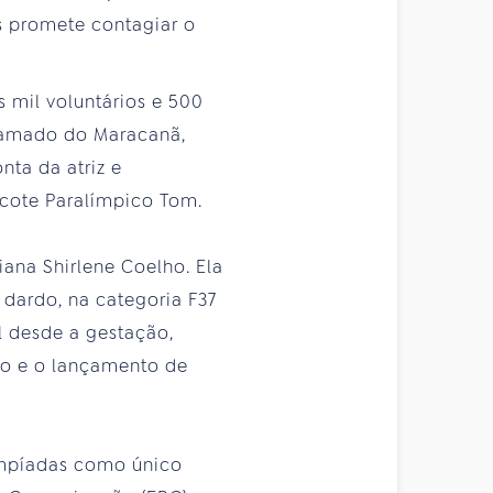
as promete contagiar o
 mil voluntários e 500
 gramado do Maracanã,
nta da atriz e
scote Paralímpico Tom.
iana Shirlene Coelho. Ela
dardo, na categoria F37
al desde a gestação,
so e o lançamento de
impíadas como único