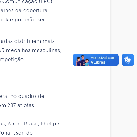
de Comunicação (EBC)
talhes da cobertura
book e poderão ser
píadas distribuem mais
65 medalhas masculinas,
ompetição.
eral no quadro de
m 287 atletas.
, Andre Brasil, Phelipe
 Yohansson do