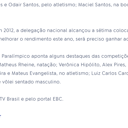
 e Odair Santos, pelo atletismo; Maciel Santos, na bo
 2012, a delegação nacional alcançou a sétima coloc
melhorar o rendimento este ano, será preciso ganhar 
ê Paralímpico aponta alguns destaques das competiçõe
theus Rheine, natação; Verônica Hipólito, Alex Pires, 
ira e Mateus Evangelista, no atletismo; Luiz Carlos C
e vôlei sentado masculino.
V Brasil e pelo portal EBC.
r