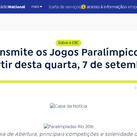
|
|
rádio
Nacional
carta de serviços
acesso à informação
a emp
mais
Sobre a EBC
ansmite os Jogos Paralímpic
tir desta quarta, 7 de sete
c
ia de Abertura, principais competições e solenidade