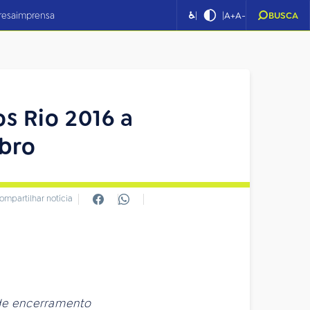
|
|
resa
imprensa
♿
A+
A-
BUSCA
os Rio 2016 a
mbro
ompartilhar notícia
 de encerramento