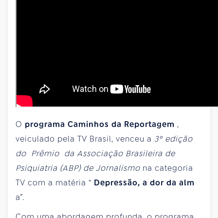
O
programa Caminhos da Reportagem
,
veiculado pela TV Brasil, venceu a
3º edição
do Prêmio da Associação Brasileira de
Psiquiatria (ABP) de Jornalismo
na categoria
TV com a matéria “
Depressão, a dor da alm
a”.
Com uma abordagem profunda, o programa