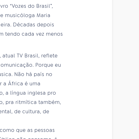
vro “Vozes do Brasil”,
a e musicóloga Maria
leira. Décadas depois
bam tendo cada vez menos
tual TV Brasil, reflete
e comunicação. Porque eu
sica. Não há país no
r a África é uma
, a língua inglesa pro
ão, pra ritmítica também,
tal, de cultura, de
 como que as pessoas