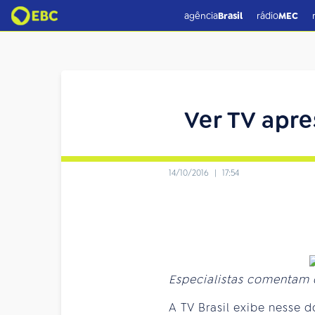
agência
Brasil
rádio
MEC
Ver TV apr
14/10/2016
|
17:54
Especialistas comentam o
A TV Brasil exibe nesse d