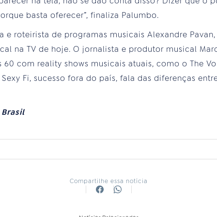
arecer na tela, não se dão conta disso? Dizer que o 
orque basta oferecer”, finaliza Palumbo.
sta e roteirista de programas musicais Alexandre Pava
ical na TV de hoje. O jornalista e produtor musical Ma
os 60 com reality shows musicais atuais, como o The V
exy Fi, sucesso fora do país, fala das diferenças entre
Brasil
Compartilhe essa notícia