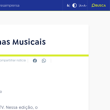
|
|
resa
imprensa
♿
A+
A-
BUSCA
as Musicais
ompartilhar notícia
TV. Nessa edição, o