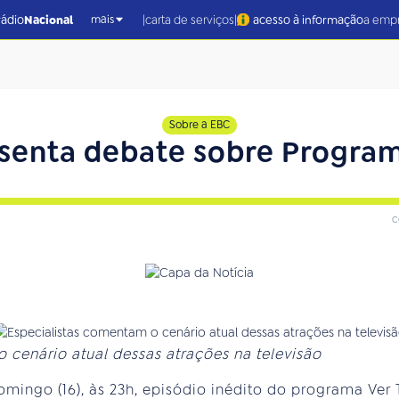
|
|
rádio
Nacional
carta de serviços
acesso à informação
a emp
mais
Sobre a EBC
esenta debate sobre Program
c
 cenário atual dessas atrações na televisão
omingo (16), às 23h, episódio inédito do programa Ver 