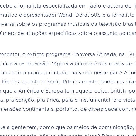
cebe a jornalista especializada em rádio e autora do li
, músico e apresentador Wandi Doratiotto e a jornalist
nversa sobre os programas musicais da televisão brasi
o número de atrações específicas sobre o assunto aca
esentou o extinto programa Conversa Afinada, na TVE, a
 música na televisão: “Agora a burrice é dos meios d
mos como produto cultural mais rico nesse país? A mú
ão rica quanto o Brasil. Ritmicamente, podemos dize
 que a América e Europa tem aquela coisa, british-pop
a, pra canção, pra lírica, para o instrumental, pro viol
ensões continentais, portanto, de diversidade continen
 que a gente tem, como que os meios de comunicação,