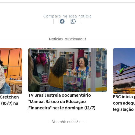
Compartilhe essa notícia
Notícias Relacionadas
TV Brasil estreia documentário
EBC inicia 
 Gretchen
"Manual Básico da Educação
com adequ
(10/7) na
Financeira" neste domingo (12/7)
legislação
Ver mais notícias +