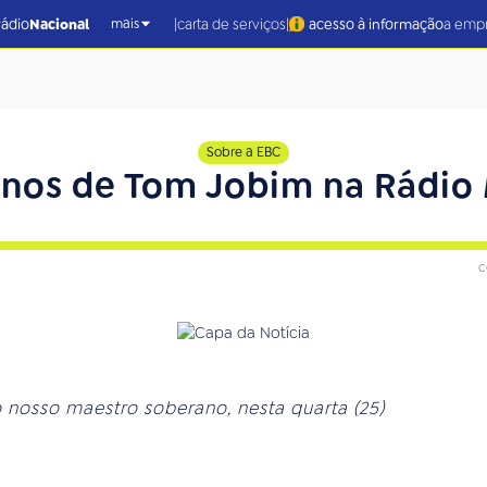
|
|
rádio
Nacional
carta de serviços
acesso à informação
a emp
mais
Sobre a EBC
anos de Tom Jobim na Rádio
c
nosso maestro soberano, nesta quarta (25)