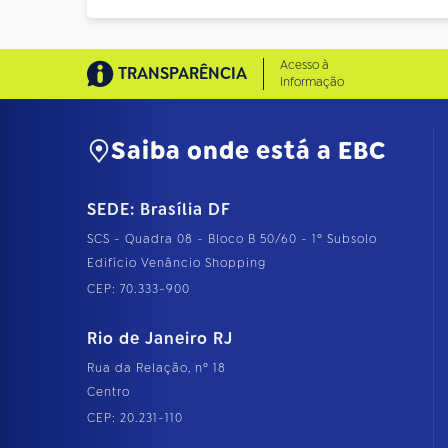
Acesso à
TRANSPARÊNCIA
Informação
Saiba onde está a EBC
SEDE: Brasília DF
SCS - Quadra 08 - Bloco B 50/60 - 1º Subsolo
Edifício Venâncio Shopping
CEP: 70.333-900
Rio de Janeiro RJ
Rua da Relação, nº 18
Centro
CEP: 20.231-110