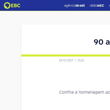
agência
Brasil
rádio
MEC
90 
24/01/2017
|
15:26
Confira a homenagem ao 