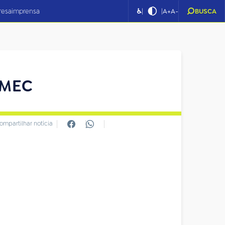
|
|
resa
imprensa
♿
A+
A-
BUSCA
 MEC
ompartilhar notícia