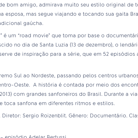
de bom amigo, admirava muito seu estilo original de t
ua esposa, mas segue viajando e tocando sua gaita Bras
adicional gaúcha.
ia” é um “road movie” que toma por base o documentá
scido no dia de Santa Luzia (13 de dezembro), o lendá
serve de inspiração para a série, que em 52 episódios
emo Sul ao Nordeste, passando pelos centros urbanos, 
entro-Oeste. A história é contada por meio dos enco
2013) com grandes sanfoneiros do Brasil. Durante a v
 toca sanfona em diferentes ritmos e estilos.
. Diretor: Sergio Roizenblit. Gênero: Documentário. Clas
– episódio Adelar Bertussi