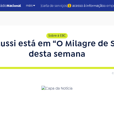
|
|
rádio
Nacional
carta de serviços
acesso à informação
a emp
mais
Sobre a EBC
ussi está em “O Milagre de 
desta semana
c