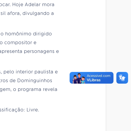
ocar. Hoje Adelar mora
il afora, divulgando a
rio homônimo dirigido
rio compositor e
 apresenta personagens e
pelo interior paulista e
ntros de Dominguinhos
iagem, o programa revela
sificação: Livre.