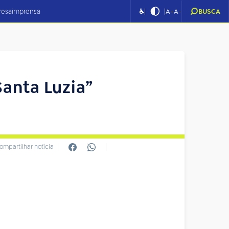
|
|
resa
imprensa
♿
A+
A-
BUSCA
Santa Luzia”
ompartilhar notícia