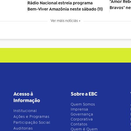
"Amor Reb
Rádio Nacional estreia programa
Bravos" n
Bem-Viver Amazônia neste sábado (11)
Ver mais notícias +
Acesso à
Sobre a EBC
Informação
Quem Somos
Imprensa
Institucional
Governança
Ações e Programas
Corporativa
Participação Social
Contatos
Auditorias
Quem é Quem