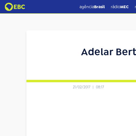
agência
Brasil
rádio
MEC
Adelar Bert
21/02/2017
|
08:17