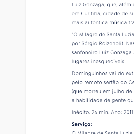
Luiz Gonzaga, que, além 
em Curitiba, cidade de s
mais autêntica música tr
“O Milagre de Santa Luz
por Sérgio Roizenblit. Na
sanfoneiro Luiz Gonzaga 
lugares inesquecíveis.
Dominguinhos vai do extr
pelo remoto sertão do C
(que morreu em julho de 
a habilidade de gente que
Inédito. 26 min. Ano: 2011
Serviço:
O Milagre de Santa Luzia 