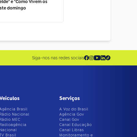
elde" e "Como Vivem os
este domingo
Siga-nos nas redes sociais
Veículos
Serviços
Agência Brasil
A Voz do Brasil
Rádio Nacional
Agência Gov
Rádio MEC
Canal Gov
Radioagência
Canal Educação
Nacional
Canal Libras
TV Brasil
Monitoramento e