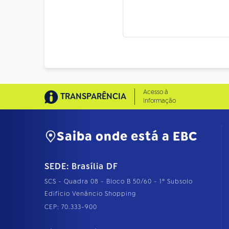
Acesso à
TRANSPARÊNCIA
Informação
Saiba onde está a EBC
SEDE: Brasília DF
SCS - Quadra 08 - Bloco B 50/60 - 1º Subsolo
Edifício Venâncio Shopping
CEP: 70.333-900