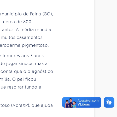
 município de Faina (GO),
m cerca de 800
itantes. A média mundial
á muitos casamentos
xeroderma pigmentoso.
de tumores aos 7 anos.
 de jogar sinuca, mas a
, conta que o diagnóstico
ília. O pai ficou
que respirar fundo e
toso (AbraXP), que ajuda