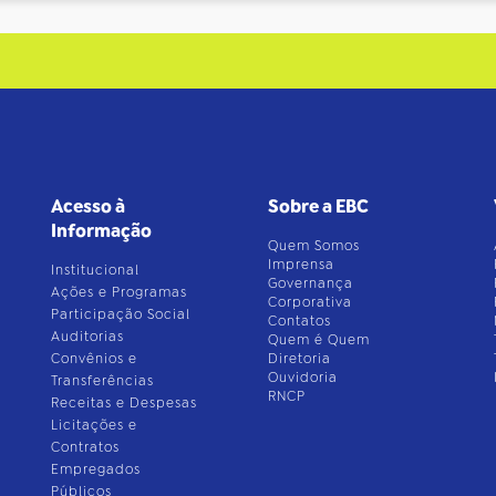
Acesso à
Sobre a EBC
Informação
Quem Somos
Imprensa
Institucional
Governança
Ações e Programas
Corporativa
Participação Social
Contatos
Auditorias
Quem é Quem
Convênios e
Diretoria
Ouvidoria
Transferências
RNCP
Receitas e Despesas
Licitações e
Contratos
Empregados
Públicos