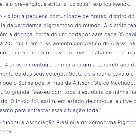
, é a prevenção, é evitar a luz solar", explica Menck.
o visitou a pequena comunidade de Araras, distrito do
cia de xeroderma pigmentoso do mundo. O distrito te
 têm a doença, cerca de um portador para cada 35 hab
a 200 mil. Com o isolamento geográfico de Araras, h
imos, que aumentam o risco de nascer alguém com o 
e 14 anos, enfrentou a primeira cirurgia para retirada 
erente da dos seus colegas. Gosta de andar a cavalo e
is que o Sol se põe. A mãe de Alisson, Gleice Machado
uito grande. "Mexeu com toda a estrutura da minha fam
do. O início foi, assim, em estado de choque, eu tive 
smo para enfrentar essa situação toda."
 fundou a Associação Brasileira de Xeroderma Pigmen
ença.