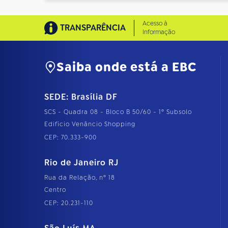
Acesso à
TRANSPARÊNCIA
Informação
Saiba onde está a EBC
SEDE: Brasília DF
SCS - Quadra 08 - Bloco B 50/60 - 1º Subsolo
Edifício Venâncio Shopping
CEP: 70.333-900
Rio de Janeiro RJ
Rua da Relação, nº 18
Centro
CEP: 20.231-110