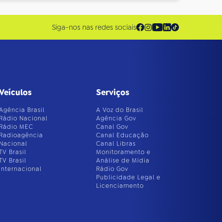
Siga-nos nas redes sociais
Veículos
Serviços
Agência Brasil
A Voz do Brasil
Rádio Nacional
Agência Gov
Rádio MEC
Canal Gov
Radioagência
Canal Educação
Nacional
Canal Libras
TV Brasil
Monitoramento e
TV Brasil
Análise de Mídia
Internacional
Rádio Gov
Publicidade Legal e
Licenciamento