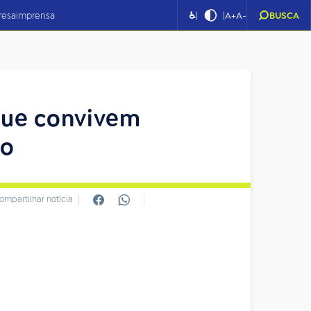
|
|
resa
imprensa
♿
A+
A-
BUSCA
que convivem
so
ompartilhar notícia