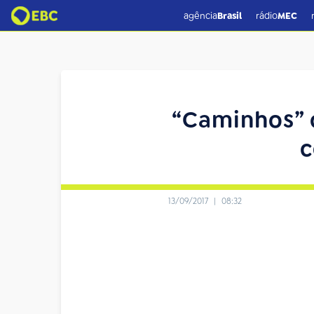
agência
Brasil
rádio
MEC
“Caminhos” 
c
13/09/2017
|
08:32