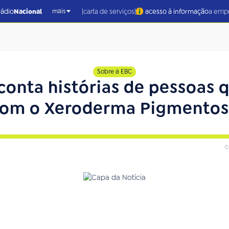
|
|
rádio
Nacional
carta de serviços
acesso à informação
a emp
mais
Sobre a EBC
conta histórias de pessoas 
om o Xeroderma Pigmento
c