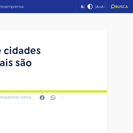
|
|
resa
imprensa
♿
A+
A-
BUSCA
 cidades
ais são
ompartilhar notícia