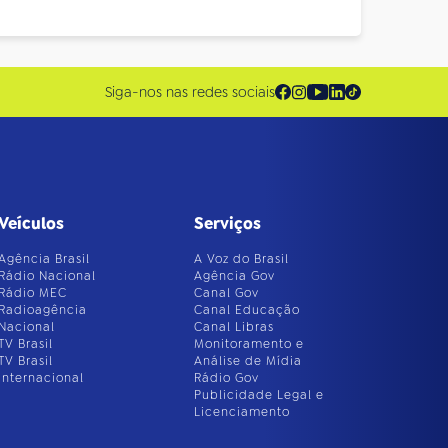
Siga-nos nas redes sociais
Veículos
Serviços
Agência Brasil
A Voz do Brasil
Rádio Nacional
Agência Gov
Rádio MEC
Canal Gov
Radioagência
Canal Educação
Nacional
Canal Libras
TV Brasil
Monitoramento e
TV Brasil
Análise de Mídia
Internacional
Rádio Gov
Publicidade Legal e
Licenciamento