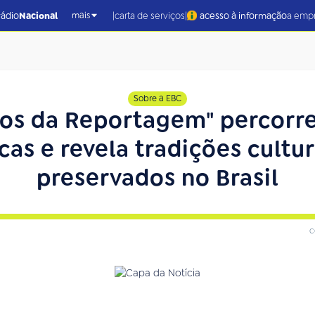
|
|
rádio
Nacional
carta de serviços
acesso à informação
a emp
mais
Sobre a EBC
os da Reportagem" percorre
icas e revela tradições cultur
preservados no Brasil
c