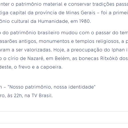
anter o patrimônio material e conservar tradições pas
iga capital da província de Minas Gerais – foi a primei
mônio cultural da Humanidade, em 1980.
o do patrimônio brasileiro mudou com o passar do tem
asarões antigos, monumentos e templos religiosos, a p
saram a ser valorizadas. Hoje, a preocupação do Iphan 
o o círio de Nazaré, em Belém, as bonecas Ritxòkò dos 
este, o frevo e a capoeira.
– "Nosso patrimônio, nossa identidade"
o, às 22h, na TV Brasil.