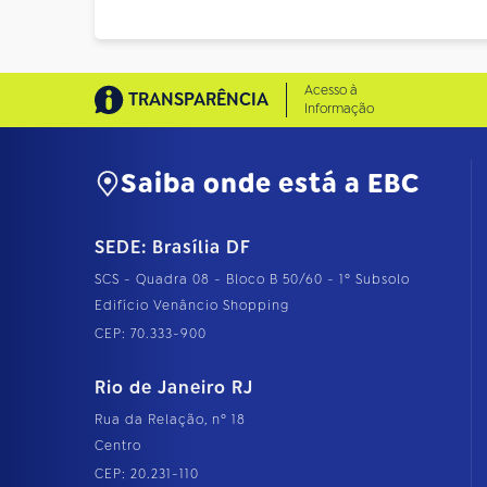
Acesso à
TRANSPARÊNCIA
Informação
Saiba onde está a EBC
SEDE: Brasília DF
SCS - Quadra 08 - Bloco B 50/60 - 1º Subsolo
Edifício Venâncio Shopping
CEP: 70.333-900
Rio de Janeiro RJ
Rua da Relação, nº 18
Centro
CEP: 20.231-110