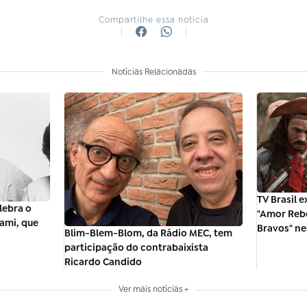
Compartilhe essa notícia
Notícias Relacionadas
TV Brasil e
lebra o
"Amor Reb
rami, que
Bravos" n
Blim-Blem-Blom, da Rádio MEC, tem
participação do contrabaixista
Ricardo Candido
Ver mais notícias +