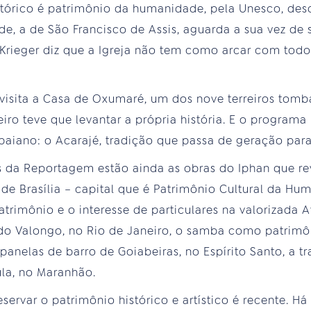
stórico é patrimônio da humanidade, pela Unesco, des
e, a de São Francisco de Assis, aguarda a sua vez de 
Krieger diz que a Igreja não tem como arcar com tod
isita a Casa de Oxumaré, um dos nove terreiros tomba
iro teve que levantar a própria história. E o program
 baiano: o Acarajé, tradição que passa de geração par
da Reportagem estão ainda as obras do Iphan que rev
de Brasília – capital que é Patrimônio Cultural da Hum
atrimônio e o interesse de particulares na valorizada 
s do Valongo, no Rio de Janeiro, o samba como patrimôn
 panelas de barro de Goiabeiras, no Espírito Santo, a
la, no Maranhão.
rvar o patrimônio histórico e artístico é recente. Há 