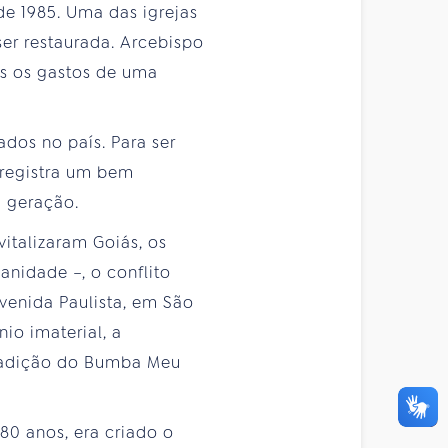
de 1985. Uma das igrejas
ser restaurada. Arcebispo
os os gastos de uma
dos no país. Para ser
a registra um bem
a geração.
italizaram Goiás, os
anidade –, o conflito
Avenida Paulista, em São
io imaterial, a
 tradição do Bumba Meu
80 anos, era criado o