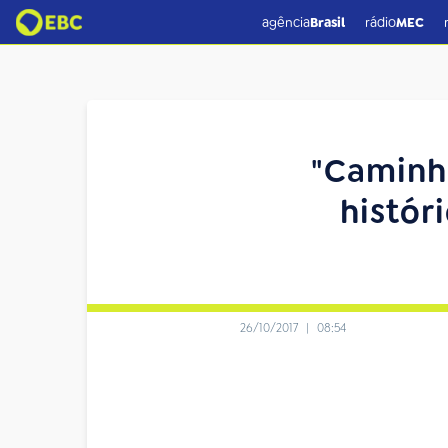
agência
Brasil
rádio
MEC
"Caminh
histór
26/10/2017
|
08:54