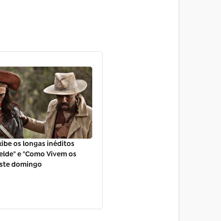
xibe os longas inéditos
elde" e "Como Vivem os
este domingo