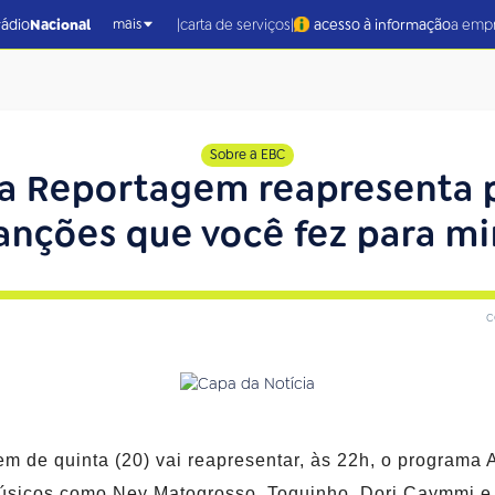
|
|
rádio
Nacional
carta de serviços
acesso à informação
a emp
mais
Sobre a EBC
a Reportagem reapresenta 
anções que você fez para m
c
 de quinta (20) vai reapresentar, às 22h, o programa 
músicos como Ney Matogrosso, Toquinho, Dori Caymmi e