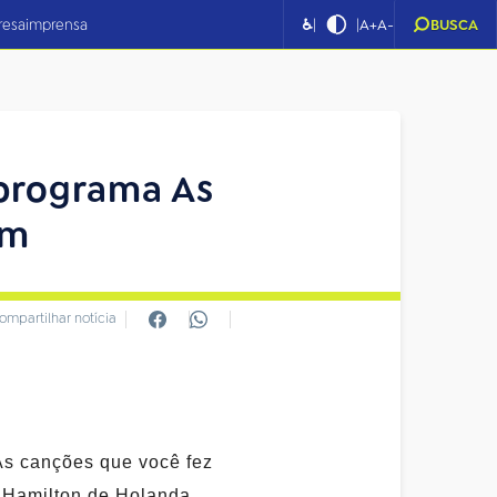
|
|
resa
imprensa
♿
A+
A-
BUSCA
programa As
im
ompartilhar notícia
As canções que você fez
 Hamilton de Holanda