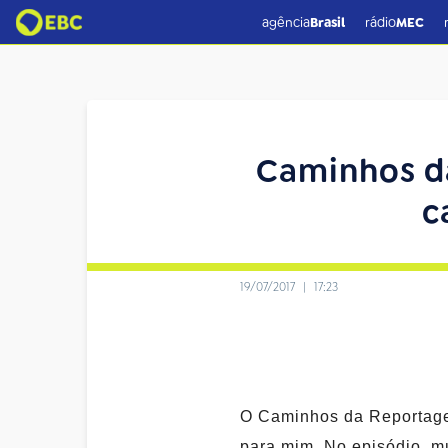
agência
Brasil
rádio
MEC
Caminhos d
c
19/07/2017
|
17:23
O Caminhos da Reportagem
para mim. No episódio, 