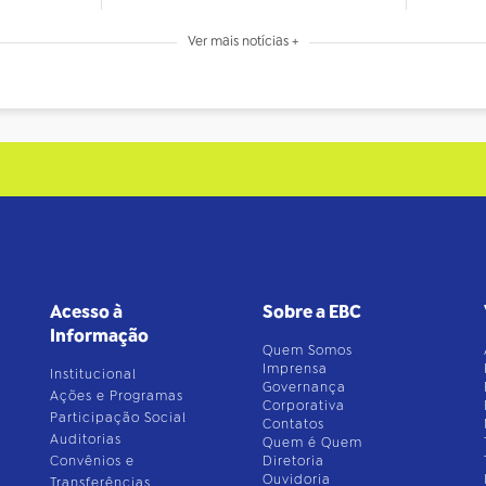
Ver mais notícias +
Acesso à
Sobre a EBC
Informação
Quem Somos
Imprensa
Institucional
Governança
Ações e Programas
Corporativa
Participação Social
Contatos
Auditorias
Quem é Quem
Convênios e
Diretoria
Ouvidoria
Transferências