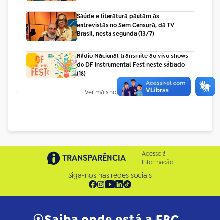
Saúde e literatura pautam as
entrevistas no Sem Censura, da TV
Brasil, nesta segunda (13/7)
Rádio Nacional transmite ao vivo shows
do DF Instrumental Fest neste sábado
(18)
Ver mais notícias +
Acesso à
TRANSPARÊNCIA
Informação
Siga-nos nas redes sociais
Saiba onde está a EBC