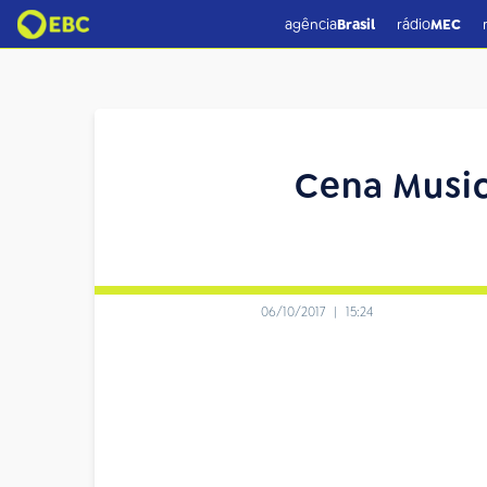
agência
Brasil
rádio
MEC
Cena Music
06/10/2017
|
15:24