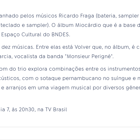
nhado pelos músicos Ricardo Fraga (bateria, sampler 
r, teclado e sampler). O álbum Miocárdio que é a base 
 Espaço Cultural do BNDES.
a dez músicas. Entre elas está Volver que, no álbum, 
rcia, vocalista da banda "Monsieur Perigné".
om do trio explora combinações entre os instrumentos
acústicos, com o sotaque pernambucano no suíngue e 
es e arranjos em uma viagem musical por diversos gêner
a 7, às 20h30, na TV Brasil