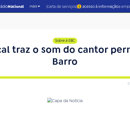
|
|
rádio
Nacional
carta de serviços
acesso à informação
a emp
mais
Sobre a EBC
al traz o som do cantor p
Barro
c