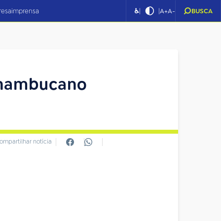
|
|
resa
imprensa
♿
A+
A-
BUSCA
ernambucano
ompartilhar notícia