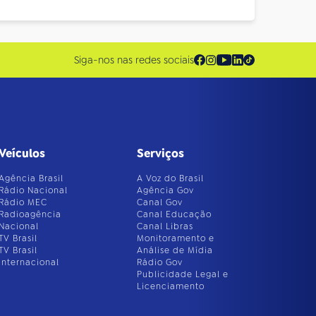
Siga-nos nas redes sociais
Veículos
Serviços
Agência Brasil
A Voz do Brasil
Rádio Nacional
Agência Gov
Rádio MEC
Canal Gov
Radioagência
Canal Educação
Nacional
Canal Libras
TV Brasil
Monitoramento e
TV Brasil
Análise de Mídia
Internacional
Rádio Gov
Publicidade Legal e
Licenciamento