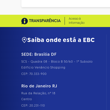
Acesso à
TRANSPARÊNCIA
Informação
Saiba onde está a EBC
SEDE: Brasília DF
SCS - Quadra 08 - Bloco B 50/60 - 1º Subsolo
Edifício Venâncio Shopping
CEP: 70.333-900
Rio de Janeiro RJ
Rua da Relação, nº 18
Centro
CEP: 20.231-110