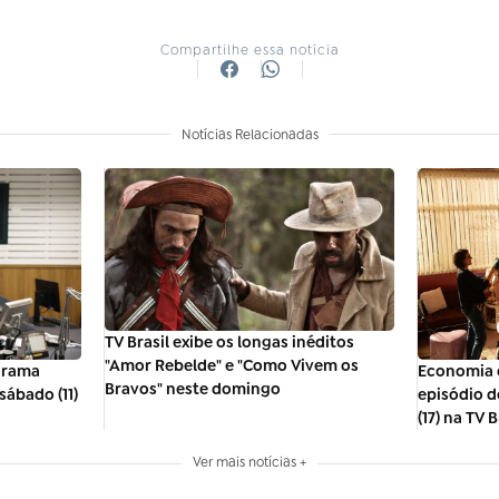
Compartilhe essa notícia
Notícias Relacionadas
TV Brasil exibe os longas inéditos
"Amor Rebelde" e "Como Vivem os
ograma
Economia 
Bravos" neste domingo
ábado (11)
episódio d
(17) na TV B
Ver mais notícias +