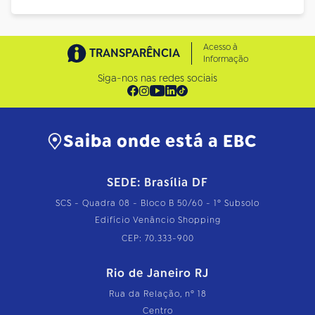
Acesso à
TRANSPARÊNCIA
Informação
Siga-nos nas redes sociais
Saiba onde está a EBC
SEDE: Brasília DF
SCS - Quadra 08 - Bloco B 50/60 - 1º Subsolo
Edifício Venâncio Shopping
CEP: 70.333-900
Rio de Janeiro RJ
Rua da Relação, nº 18
Centro