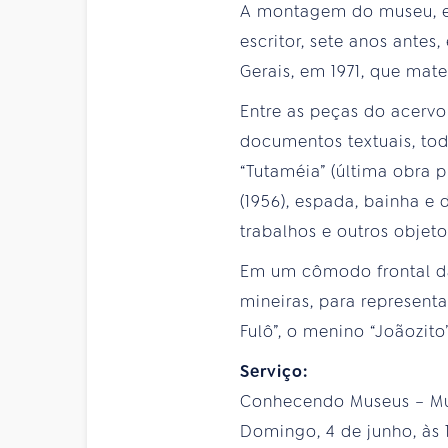
A montagem do museu, em
escritor, sete anos antes,
Gerais, em 1971, que mat
Entre as peças do acervo
documentos textuais, toda
“Tutaméia” (última obra 
(1956), espada, bainha e
trabalhos e outros objeto
Em um cômodo frontal da 
mineiras, para represent
Fulô”, o menino “Joãozito
Serviço:
Conhecendo Museus – Mu
Domingo, 4 de junho, às 1