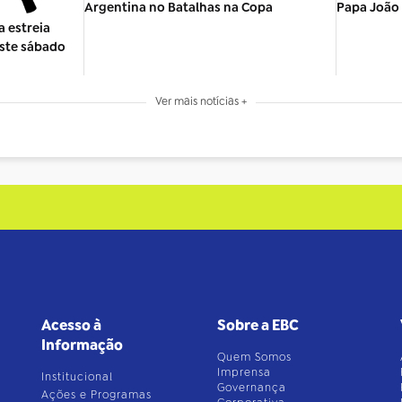
Argentina no Batalhas na Copa
Papa João 
 estreia
este sábado
Ver mais notícias +
Acesso à
Sobre a EBC
Informação
Quem Somos
Imprensa
Institucional
Governança
Ações e Programas