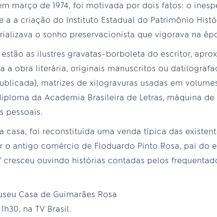
 março de 1974, foi motivada por dois fatos: o ines
 e a a criação do Instituto Estadual do Patrimônio Histó
erializava o sonho preservacionista que vigorava na ép
 estão as ilustres gravatas-borboleta do escritor, ap
 a obra literária, originais manuscritos ou datilograf
publicada), matrizes de xilogravuras usadas em volum
 diploma da Academia Brasileira de Letras, máquina de
s pessoais.
casa, foi reconstituída uma venda típica das existen
ar o antigo comércio de Floduardo Pinto Rosa, pai do e
” cresceu ouvindo histórias contadas pelos frequentad
seu Casa de Guimarães Rosa
1h30, na TV Brasil.