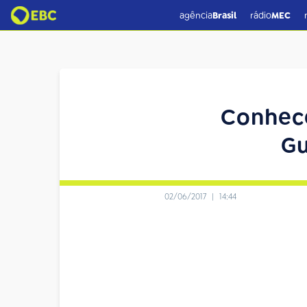
agência
Brasil
rádio
MEC
Conhece
Gu
02/06/2017
|
14:44