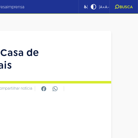
|
|
resa
imprensa
♿
A+
A-
BUSCA
 Casa de
ais
ompartilhar notícia