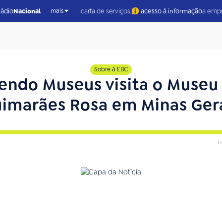
|
|
rádio
Nacional
carta de serviços
acesso à informação
a emp
mais
Sobre a EBC
ndo Museus visita o Museu
imarães Rosa em Minas Ger
c