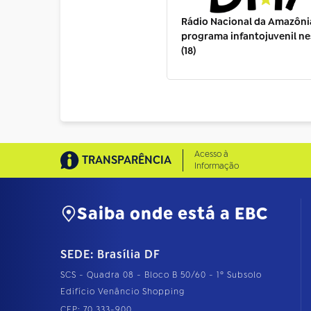
Rádio Nacional da Amazônia
programa infantojuvenil n
(18)
Acesso à
TRANSPARÊNCIA
Informação
Saiba onde está a EBC
SEDE: Brasília DF
SCS - Quadra 08 - Bloco B 50/60 - 1º Subsolo
Edifício Venâncio Shopping
CEP: 70.333-900