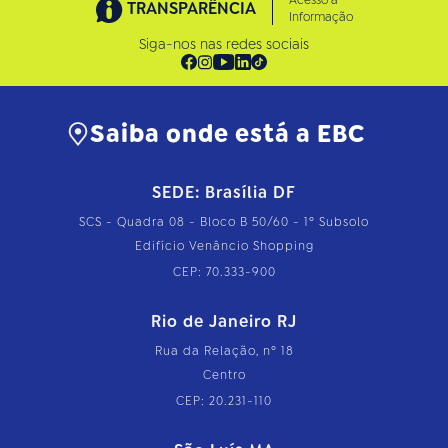
Acesso à
TRANSPARÊNCIA
Informação
Siga-nos nas redes sociais
Saiba onde está a EBC
SEDE: Brasília DF
SCS - Quadra 08 - Bloco B 50/60 - 1º Subsolo
Edifício Venâncio Shopping
CEP: 70.333-900
Rio de Janeiro RJ
Rua da Relação, nº 18
Centro
CEP: 20.231-110