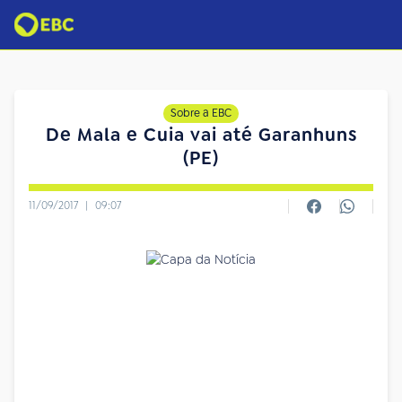
Sobre a EBC
De Mala e Cuia vai até Garanhuns
(PE)
11/09/2017
|
09:07