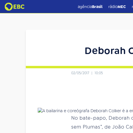
agência
Brasil
rádio
MEC
Deborah C
02/05/2017
|
10:05
No bate-papo, Deborah co
sem Plumas”, de João Ca