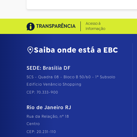
Acesso à
TRANSPARÊNCIA
Informação
Saiba onde está a EBC
SEDE: Brasília DF
SCS - Quadra 08 - Bloco B 50/60 - 1º Subsolo
Edifício Venâncio Shopping
CEP: 70.333-900
Rio de Janeiro RJ
Rua da Relação, nº 18
Centro
CEP: 20.231-110