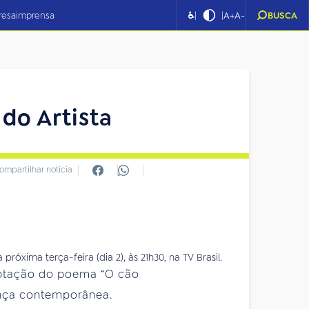
|
|
resa
imprensa
♿
A+
A-
BUSCA
do Artista
ompartilhar notícia
daptação do poema “O cão
ança contemporânea.