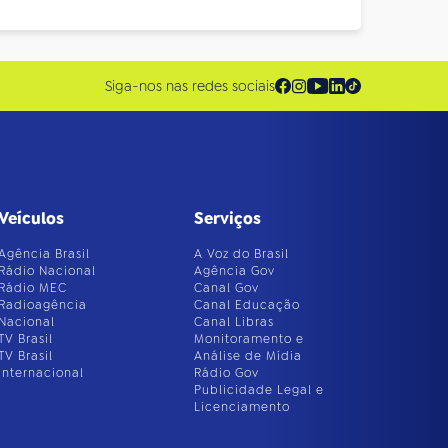
Siga-nos nas redes sociais
Veículos
Serviços
Agência Brasil
A Voz do Brasil
Rádio Nacional
Agência Gov
Rádio MEC
Canal Gov
Radioagência
Canal Educação
Nacional
Canal Libras
TV Brasil
Monitoramento e
TV Brasil
Análise de Mídia
Internacional
Rádio Gov
Publicidade Legal e
Licenciamento