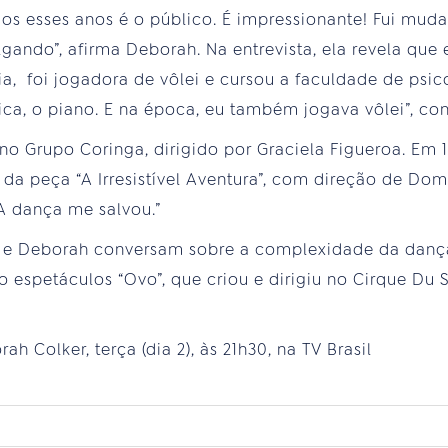
os esses anos é o público. É impressionante! Fui mud
lgando”, afirma Deborah. Na entrevista, ela revela que
ia, foi jogadora de vôlei e cursou a faculdade de psi
ica, o piano. E na época, eu também jogava vôlei”, co
no Grupo Coringa, dirigido por Graciela Figueroa. Em 
da peça “A Irresistível Aventura”, com direção de Dom
“A dança me salvou.”
 e Deborah conversam sobre a complexidade da dança.
espetáculos “Ovo”, que criou e dirigiu no Cirque Du S
h Colker, terça (dia 2), às 21h30, na TV Brasil