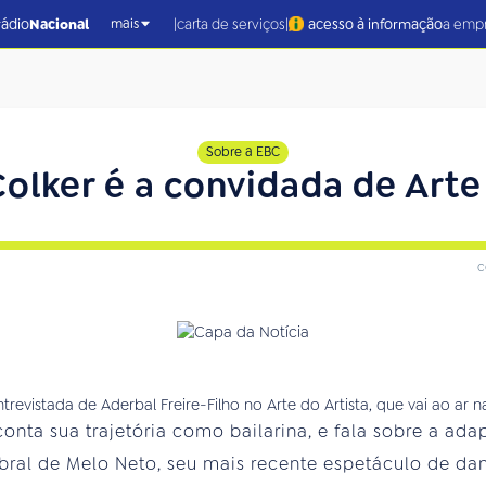
|
|
rádio
Nacional
carta de serviços
acesso à informação
a emp
mais
Sobre a EBC
olker é a convidada de Arte 
c
nta sua trajetória como bailarina, e fala sobre a a
bral de Melo Neto, seu mais recente espetáculo de d