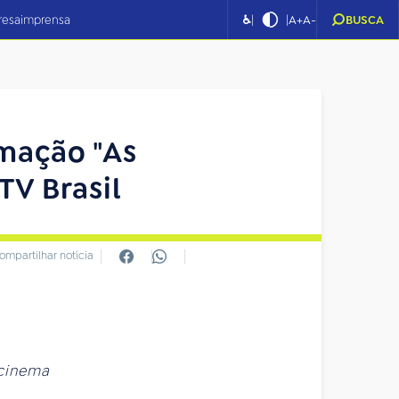
|
|
resa
imprensa
♿
A+
A-
BUSCA
imação "As
V Brasil
ompartilhar notícia
 cinema