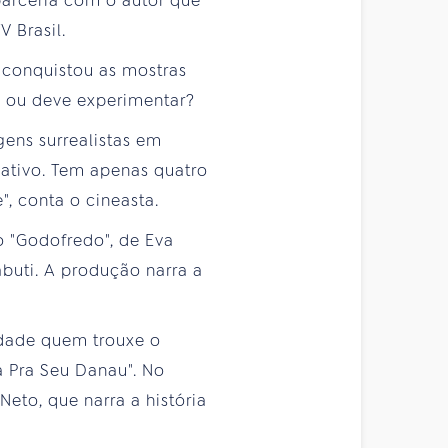
parceria com o autor que
V Brasil.
e conquistou as mostras
 ou deve experimentar?
ens surrealistas em
ativo. Tem apenas quatro
, conta o cineasta.
o "Godofredo", de Eva
abuti. A produção narra a
rdade quem trouxe o
la Pra Seu Danau". No
Neto, que narra a história