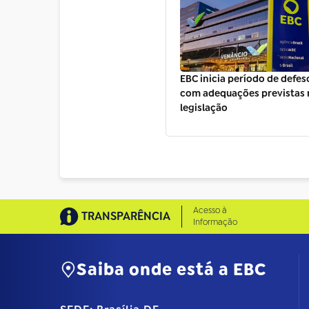
EBC inicia período de defeso
com adequações previstas 
legislação
Acesso à
TRANSPARÊNCIA
Informação
Saiba onde está a EBC