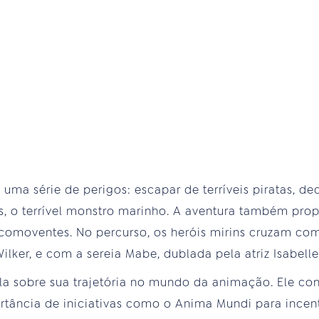
 uma série de perigos: escapar de terríveis piratas, dec
us, o terrível monstro marinho. A aventura também pro
 comoventes. No percurso, os heróis mirins cruzam co
ilker, e com a sereia Mabe, dublada pela atriz Isabel
a sobre sua trajetória no mundo da animação. Ele con
portância de iniciativas como o Anima Mundi para ince