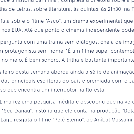
que a história caminha", completa a diretora sobre a 
a de Letras, sobre literatura, às quintas, às 21h30, na T
i fala sobre o filme "Asco", um drama experimental qu
 nos EUA. Até que ponto o cinema independente pode
 pergunta com uma trama sem diálogos, cheia de imag
um protagonista sem nome. "É um filme super contempl
o meio. É bem sonoro. A trilha é bastante importante"
ileiro desta semana aborda ainda a série de animaçã
 das principais escritoras do país e premiada com o J
so que encontra um interruptor na floresta.
 Lima fez uma pesquisa inédita e descobriu que na ve
 o "Seu Danau", história que ele conta na produção "Bo
age resgata o filme "Pelé Eterno", de Aníbal Massaini 