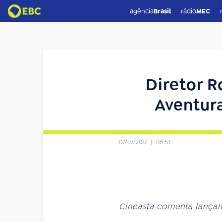
agência
Brasil
rádio
MEC
Diretor R
Aventur
07/07/2017
|
08:53
Cineasta comenta lançam