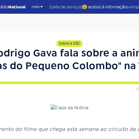
|
|
rádio
Nacional
carta de serviços
acesso à informação
a emp
mais
Sobre a EBC
odrigo Gava fala sobre a an
as do Pequeno Colombo" na T
c
ento do filme que chega esta semana ao circuito de