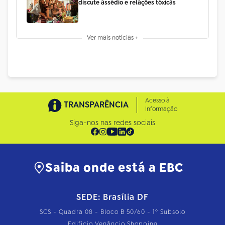
discute assédio e relações tóxicas
Ver mais notícias +
Acesso à
TRANSPARÊNCIA
Informação
Siga-nos nas redes sociais
Saiba onde está a EBC
SEDE: Brasília DF
SCS - Quadra 08 - Bloco B 50/60 - 1º Subsolo
Edifício Venâncio Shopping