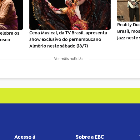
Reality Due
Brasil, mo
Cena Musical, da TV Brasil, apresenta
celebra os
jazz neste 
show exclusivo do pernambucano
Bosco
Almério neste sábado (18/7)
Ver mais notícias +
Acesso à
Sobre a EBC