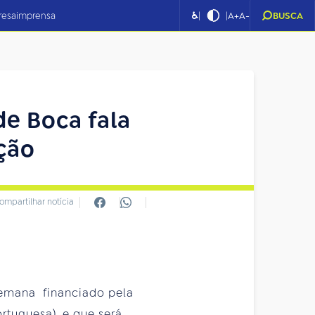
|
|
resa
imprensa
♿
A+
A-
BUSCA
e Boca fala
ação
ompartilhar notícia
emana financiado pela
rtuguesa), e que será