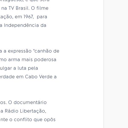
 na TV Brasil. O filme
rtação, em 1967, para
a a Independência da
a a expressão “canhão de
como arma mais poderosa
ulgar a luta pela
berdade em Cabo Verde a
cos. O documentário
da Rádio Libertação,
ante o conflito que opôs