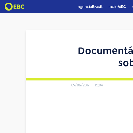
agência
Brasil
rádio
MEC
Documentár
sob
09/06/2017
|
15:04