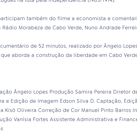
tuguês na luta pela independência (1963/1974).
participam também do filme a economista e comentar
da Rádio Morabeza de Cabo Verde, Nuno Andrade Ferrei
umentário de 52 minutos, realizado por Ângelo Lopes
, que aborda a construção da liberdade em Cabo Verde
ização Ângelo Lopes Produção Samira Pereira Diretor 
ra e Edição de Imagem Edson Silva D. Captação, Edi
 Kisó Oliveira Correção de Cor Manuel Pinto Barros I
dução Vanísia Fortes Assistente Administrativa e Finan
as