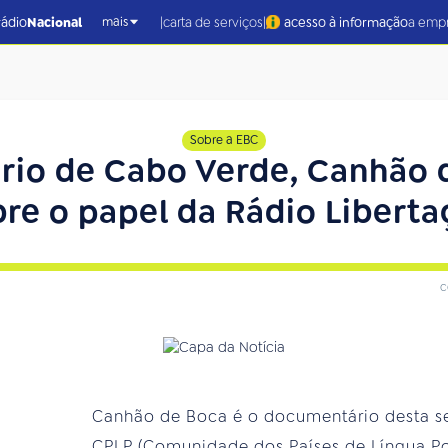
|
|
rádio
Nacional
carta de serviços
acesso à informação
a emp
mais
Sobre a EBC
io de Cabo Verde, Canhão d
re o papel da Rádio Libert
c
Canhão de Boca é o documentário desta s
CPLP (Comunidade dos Países de Língua Po