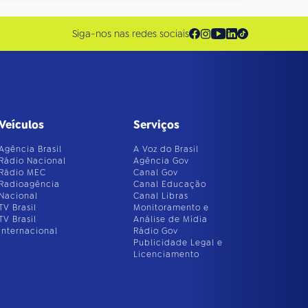
Siga-nos nas redes sociais
Veículos
Serviços
Agência Brasil
A Voz do Brasil
Rádio Nacional
Agência Gov
Rádio MEC
Canal Gov
Radioagência
Canal Educação
Nacional
Canal Libras
TV Brasil
Monitoramento e
TV Brasil
Análise de Mídia
Internacional
Rádio Gov
Publicidade Legal e
Licenciamento