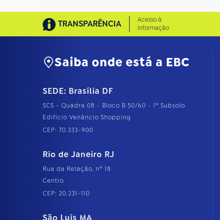
Acesso à
TRANSPARÊNCIA
Informação
Saiba onde está a EBC
SEDE: Brasília DF
SCS - Quadra 08 - Bloco B 50/60 - 1º Subsolo
Edifício Venâncio Shopping
CEP: 70.333-900
Rio de Janeiro RJ
Rua da Relação, nº 18
Centro
CEP: 20.231-110
São Luís MA