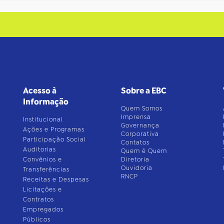
Acesso à
Sobre a EBC
Informação
Quem Somos
Imprensa
Institucional
Governança
Ações e Programas
Corporativa
Participação Social
Contatos
Auditorias
Quem é Quem
Convênios e
Diretoria
Ouvidoria
Transferências
RNCP
Receitas e Despesas
Licitações e
Contratos
Empregados
Públicos