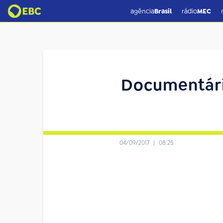
agência
Brasil
rádio
MEC
Documentário
04/09/2017
|
08:25