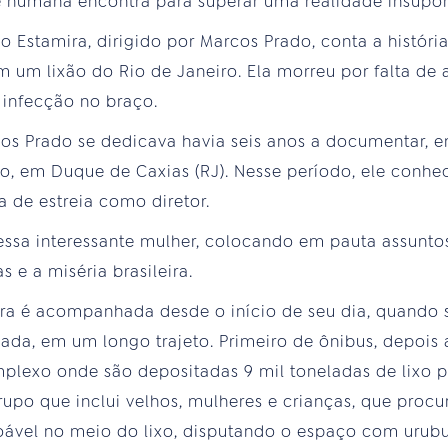
 humana encontra para superar uma realidade insupor
Estamira, dirigido por Marcos Prado, conta a históri
m um lixão do Rio de Janeiro. Ela morreu por falta d
 infecção no braço.
os Prado se dedicava havia seis anos a documentar, e
, em Duque de Caxias (RJ). Nesse período, ele conhec
a de estreia como diretor.
dessa interessante mulher, colocando em pauta assunt
s e a miséria brasileira.
ra é acompanhada desde o início de seu dia, quando
da, em um longo trajeto. Primeiro de ônibus, depois 
mplexo onde são depositadas 9 mil toneladas de lixo 
grupo que inclui velhos, mulheres e crianças, que proc
oável no meio do lixo, disputando o espaço com urubu