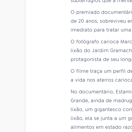
subterfúgios que a mente
O premiado documentário 
de 20 anos, sobreviveu e
imediato para tratar uma
O fotógrafo carioca Marc
lixão do Jardim Gramacho
protagonista de seu long
O filme traça um perfil 
a vida nos aterros carioca
No documentário, Estami
Grande, ainda de madruga
lixão, um gigantesco co
lixão, ela se junta a um 
alimentos em estado raz