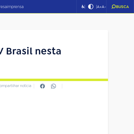
|
|
resa
imprensa
♿
A+
A-
BUSCA
 Brasil nesta
ompartilhar notícia