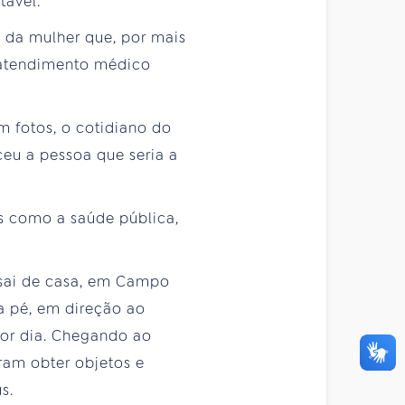
tável.
a da mulher que, por mais
e atendimento médico
m fotos, o cotidiano do
eu a pessoa que seria a
os como a saúde pública,
 sai de casa, em Campo
a pé, em direção ao
por dia. Chegando ao
uram obter objetos e
s.