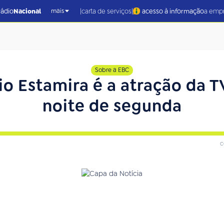
|
|
rádio
Nacional
carta de serviços
acesso à informação
a emp
mais
Sobre a EBC
 Estamira é a atração da TV
noite de segunda
c