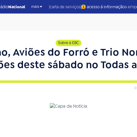
|
|
rádio
Nacional
carta de serviços
acesso à informação
a emp
mais
Sobre a EBC
o, Aviões do Forró e Trio No
ões deste sábado no Todas 
c