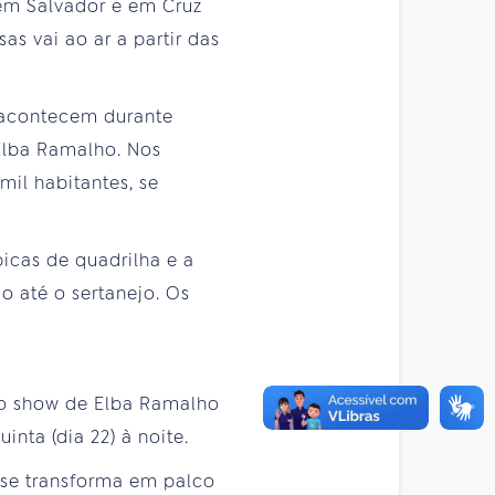
 em Salvador e em Cruz
s vai ao ar a partir das
 acontecem durante
 Elba Ramalho. Nos
il habitantes, se
picas de quadrilha e a
 até o sertanejo. Os
á o show de Elba Ramalho
inta (dia 22) à noite.
se transforma em palco