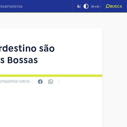
|
|
resa
imprensa
♿
A+
A-
BUSCA
rdestino são
as Bossas
ompartilhar notícia