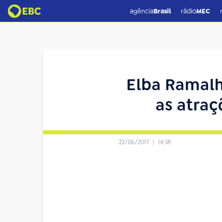
agência
Brasil
rádio
MEC
Elba Ramalh
as atraç
22/06/2017
|
14:38