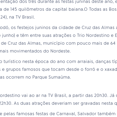
sentação dos três durante as festas juninas deste ano,
 de 145 quilômetros da capital baiana.O Todas as Bossa
4), na TV Brasil.
dó, os festejos juninos da cidade de Cruz das Almas
e junho) e têm entre suas atrações o Trio Nordestino e
 de Cruz das Almas, município com pouco mais de 64 m
mais movimentados do Nordeste.
 turístico nesta época do ano com arraiais, danças tí
 e grupos famosos que tocam desde o forró e o xaxado
lmas ocorrem no Parque Sumaúma.
rdestino vai ao ar na TV Brasil, a partir das 20h30. J
 22h30. As duas atrações deveriam ser gravadas nesta qu
 pelas famosas festas de Carnaval, Salvador também 