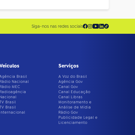
Siga-nos nas redes sociais
Veículos
Serviços
Agência Brasil
A Voz do Brasil
Rádio Nacional
Agência Gov
Rádio MEC
Canal Gov
Radioagência
Canal Educação
Nacional
Canal Libras
TV Brasil
Monitoramento e
TV Brasil
Análise de Mídia
Internacional
Rádio Gov
Publicidade Legal e
Licenciamento