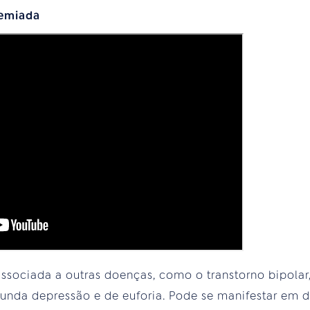
remiada
ssociada a outras doenças, como o transtorno bipolar
ofunda depressão e de euforia. Pode se manifestar em d