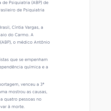
 de Psiquiatria (ABP) de
sileiro de Psiquiatria
asil, Cíntia Vargas, a
Caio do Carmo. A
a (ABP), o médico Antônio
alistas que se empenham
dependência química e a
portagem, venceu a 3ª
ama mostrou as causas,
da quatro pessoas no
var à morte.