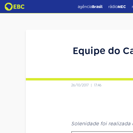
agência
Brasil
rádio
MEC
Equipe do 
26/10/2017
|
17:46
Solenidade foi realizada 