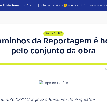
|
|
rádio
Nacional
carta de serviços
acesso à informação
a emp
mais
Sobre a EBC
Caminhos da Reportagem é 
pelo conjunto da obra
c
durante XXXV Congresso Brasileiro de Psiquiatria