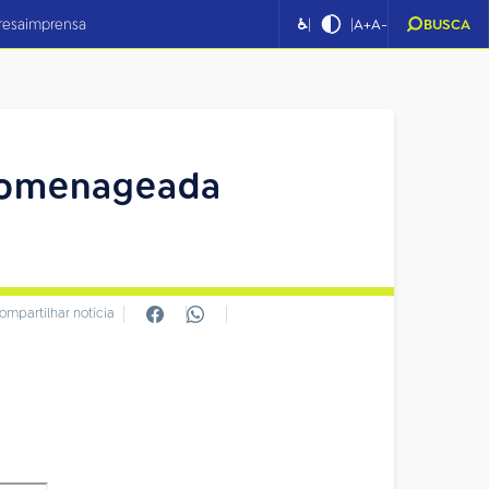
|
|
resa
imprensa
♿
A+
A-
BUSCA
homenageada
ompartilhar notícia