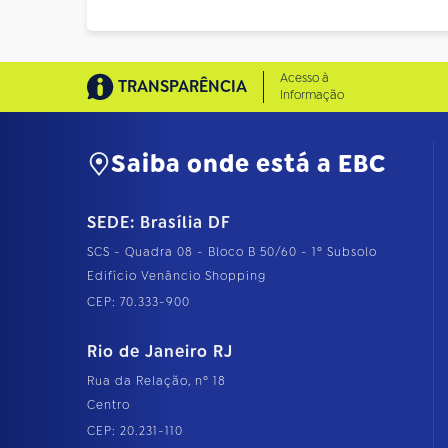
Acesso à
TRANSPARÊNCIA
Informação
Saiba onde está a EBC
SEDE: Brasília DF
SCS - Quadra 08 - Bloco B 50/60 - 1º Subsolo
Edifício Venâncio Shopping
CEP: 70.333-900
Rio de Janeiro RJ
Rua da Relação, nº 18
Centro
CEP: 20.231-110