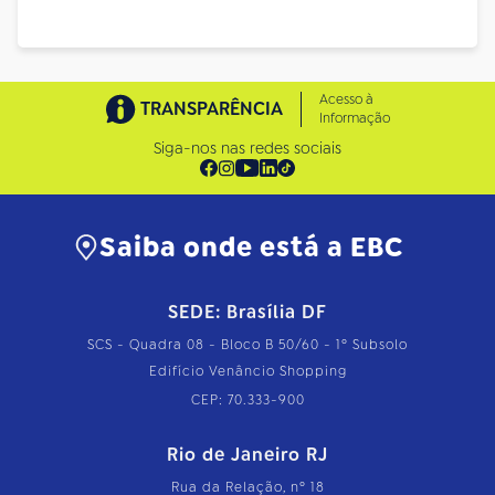
Acesso à
TRANSPARÊNCIA
Informação
Siga-nos nas redes sociais
Saiba onde está a EBC
SEDE: Brasília DF
SCS - Quadra 08 - Bloco B 50/60 - 1º Subsolo
Edifício Venâncio Shopping
CEP: 70.333-900
Rio de Janeiro RJ
Rua da Relação, nº 18