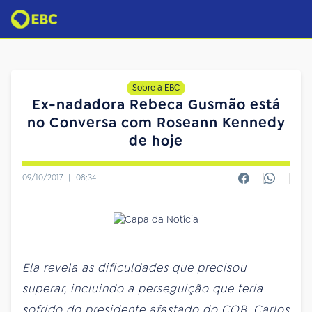
Sobre a EBC
Ex-nadadora Rebeca Gusmão está
no Conversa com Roseann Kennedy
de hoje
09/10/2017
|
08:34
Ela revela as dificuldades que precisou
superar, incluindo a perseguição que teria
sofrido do presidente afastado do COB, Carlos