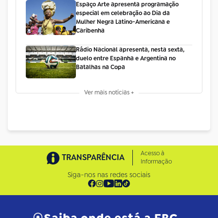
Espaço Arte apresenta programação
especial em celebração ao Dia da
Mulher Negra Latino-Americana e
Caribenha
Rádio Nacional apresenta, nesta sexta,
duelo entre Espanha e Argentina no
Batalhas na Copa
Ver mais notícias +
Acesso à
TRANSPARÊNCIA
Informação
Siga-nos nas redes sociais