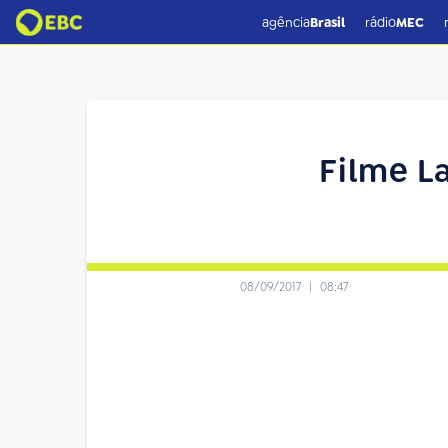
agência
Brasil
rádio
MEC
Filme La
08/09/2017
|
08:47