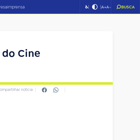
|
|
resa
imprensa
♿
A+
A-
BUSCA
o do Cine
ompartilhar notícia