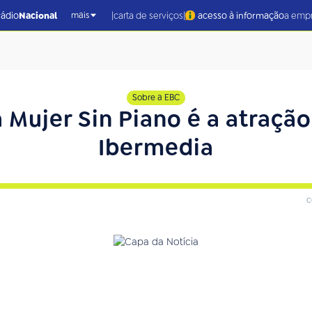
|
|
rádio
Nacional
carta de serviços
acesso à informação
a emp
mais
Sobre a EBC
 Mujer Sin Piano é a atraçã
Ibermedia
c