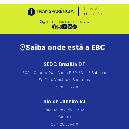
Acesso à
TRANSPARÊNCIA
Informação
Siga-nos nas redes sociais
Saiba onde está a EBC
SEDE: Brasília DF
SCS - Quadra 08 - Bloco B 50/60 - 1º Subsolo
Edifício Venâncio Shopping
CEP: 70.333-900
Rio de Janeiro RJ
Rua da Relação, nº 18
Centro
CEP: 20.231-110