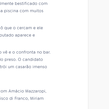
almente bestificado com
na piscina com muitos
iô que o cercam e ele
eputado aparece e
 vê e o confronta no bar.
do preso. O candidato
trói um casarão imenso
, com Amácio Mazzaropi,
isco di Franco, Miriam