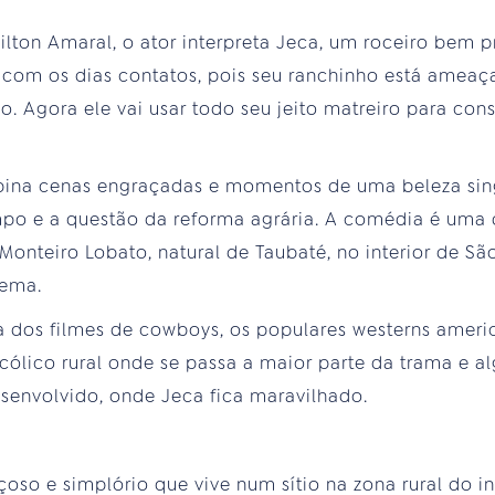
Milton Amaral, o ator interpreta Jeca, um roceiro bem 
com os dias contatos, pois seu ranchinho está ameaç
o. Agora ele vai usar todo seu jeito matreiro para con
bina cenas engraçadas e momentos de uma beleza sing
po e a questão da reforma agrária. A comédia é um
 Monteiro Lobato, natural de Taubaté, no interior de S
nema.
ca dos filmes de cowboys, os populares westerns amer
ólico rural onde se passa a maior parte da trama e 
esenvolvido, onde Jeca fica maravilhado.
çoso e simplório que vive num sítio na zona rural do i