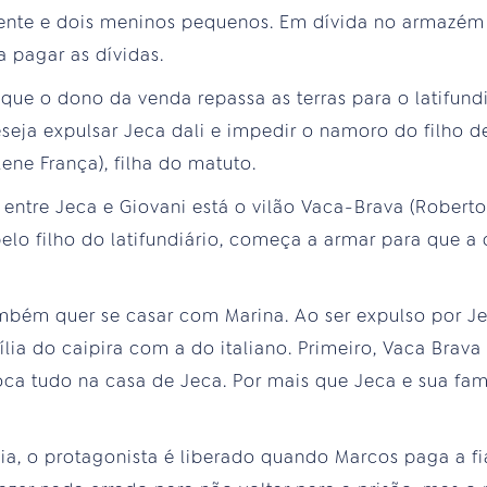
cente e dois meninos pequenos. Em dívida no armazém 
a pagar as dívidas.
que o dono da venda repassa as terras para o latifundi
seja expulsar Jeca dali e impedir o namoro do filho de
ene França), filha do matuto.
entre Jeca e Giovani está o vilão Vaca-Brava (Roberto
elo filho do latifundiário, começa a armar para que a
bém quer se casar com Marina. Ao ser expulso por Jec
mília do caipira com a do italiano. Primeiro, Vaca Bra
loca tudo na casa de Jeca. Por mais que Jeca e sua fam
ia, o protagonista é liberado quando Marcos paga a f