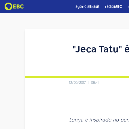
agência
Brasil
rádio
MEC
"Jeca Tatu" 
12/05/2017
|
08:41
Longa é inspirado no p