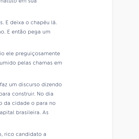
 matuto em sua
. E deixa o chapéu lá.
lho. E então pega um
dio ele preguiçosamente
nsumido pelas chamas em
faz um discurso dizendo
ra construir. No dia
o da cidade o para no
pital brasileira. As
, rico candidato a