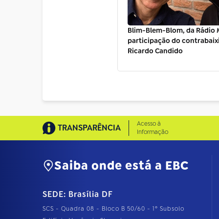
Blim-Blem-Blom, da Rádio 
participação do contrabaix
Ricardo Candido
Acesso à
TRANSPARÊNCIA
Informação
Saiba onde está a EBC
SEDE: Brasília DF
SCS - Quadra 08 - Bloco B 50/60 - 1º Subsolo