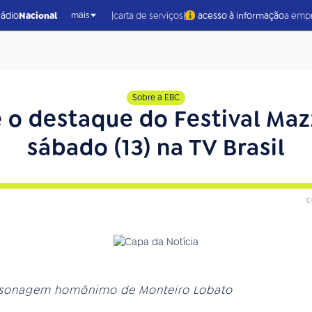
|
|
rádio
Nacional
carta de serviços
acesso à informação
a emp
mais
Sobre a EBC
é o destaque do Festival Ma
sábado (13) na TV Brasil
c
ersonagem homônimo de Monteiro Lobato