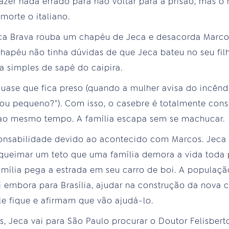
azer nada errado para não voltar para a prisão, mas o
orte o italiano.
ca Brava rouba um chapéu de Jeca e desacorda Marcos
chapéu não tinha dúvidas de que Jeca bateu no seu fi
a simples de sapé do caipira.
quase que fica preso (quando a mulher avisa do incên
 ou pequeno?"). Com isso, o casebre é totalmente co
e ao mesmo tempo. A família escapa sem se machucar.
ponsabilidade devido ao acontecido com Marcos. Jeca 
ueimar um teto que uma família demora a vida toda pa
mília pega a estrada em seu carro de boi. A populaçã
 embora para Brasília, ajudar na construção da nova ca
e fique e afirmam que vão ajudá-lo.
, Jeca vai para São Paulo procurar o Doutor Felisberto