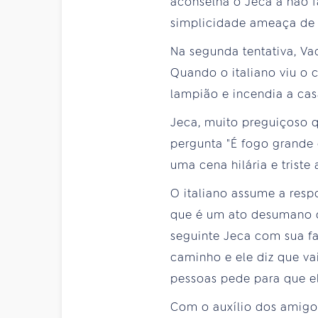
aconselha o Jeca a não f
simplicidade ameaça de m
Na segunda tentativa, Va
Quando o italiano viu o 
lampião e incendia a cas
Jeca, muito preguiçoso 
pergunta "É fogo grande
uma cena hilária e trist
O italiano assume a res
que é um ato desumano q
seguinte Jeca com sua fa
caminho e ele diz que vai
pessoas pede para que el
Com o auxílio dos amigos