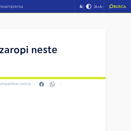
|
|
resa
imprensa
♿
A+
A-
BUSCA
zzaropi neste
ompartilhar notícia