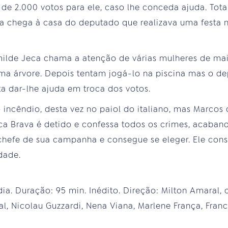
de 2.000 votos para ele, caso lhe conceda ajuda. Tot
ra chega à casa do deputado que realizava uma festa 
milde Jeca chama a atenção de várias mulheres de ma
ma árvore. Depois tentam jogá-lo na piscina mas o d
ta dar-lhe ajuda em troca dos votos.
incêndio, desta vez no paiol do italiano, mas Marcos o
ca Brava é detido e confessa todos os crimes, acaban
fe de sua campanha e consegue se eleger. Ele cons
dade.
ia. Duração: 95 min. Inédito. Direção: Milton Amaral
l, Nicolau Guzzardi, Nena Viana, Marlene França, Franc