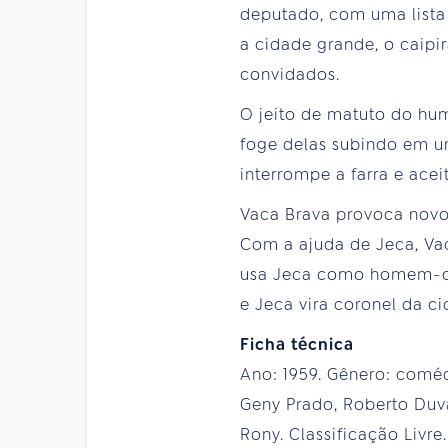
deputado, com uma lista 
a cidade grande, o caipi
convidados.
O jeito de matuto do hu
foge delas subindo em u
interrompe a farra e acei
Vaca Brava provoca novo 
Com a ajuda de Jeca, Va
usa Jeca como homem-che
e Jeca vira coronel da ci
Ficha técnica
Ano: 1959. Gênero: coméd
Geny Prado, Roberto Duva
Rony. Classificação Livre.