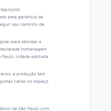
preguiçoso.
ado pela ganância de
seguir seu cantinho de
ular para abordar a
a declarada homenagem
ão Paulo, cidade adotada
icanos, a produção tem
algumas cenas no espaço
nterior de São Paulo com