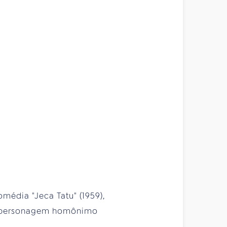
omédia "Jeca Tatu" (1959),
no personagem homônimo