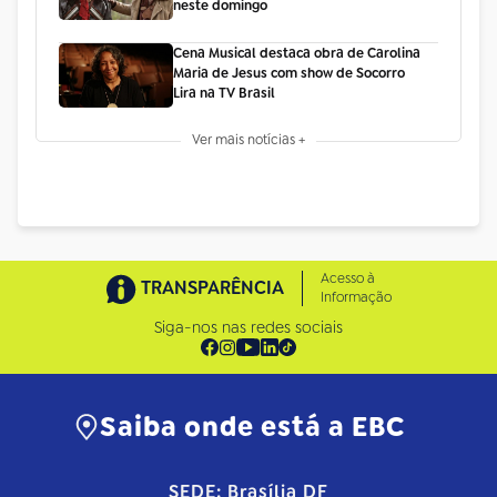
neste domingo
Cena Musical destaca obra de Carolina
Maria de Jesus com show de Socorro
Lira na TV Brasil
Ver mais notícias +
Acesso à
TRANSPARÊNCIA
Informação
Siga-nos nas redes sociais
Saiba onde está a EBC
SEDE: Brasília DF