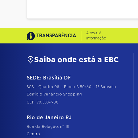
Acesso à
TRANSPARÊNCIA
Informação
Saiba onde está a EBC
SEDE: Brasília DF
SCS - Quadra 08 - Bloco B 50/60 - 1º Subsolo
Edifício Venâncio Shopping
CEP: 70.333-900
Rio de Janeiro RJ
Rua da Relação, nº 18
Centro