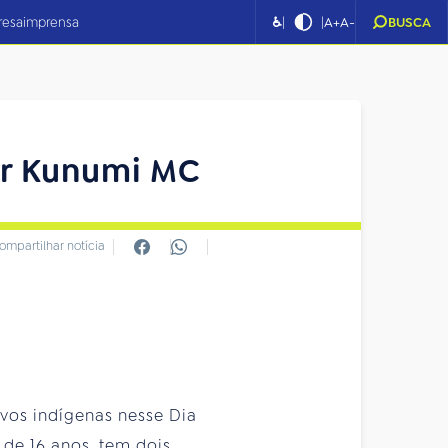
|
|
resa
imprensa
♿
A+
A-
BUSCA
er Kunumi MC
ompartilhar notícia
os indígenas nesse Dia
de 16 anos, tem dois