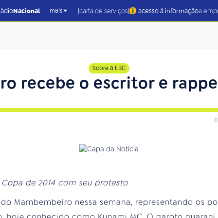
|
|
rádio
Nacional
carta de serviços
acesso à informação
a emp
mais
Sobre a EBC
 recebe o escritor e rapp
c
 Copa de 2014 com seu protesto
 do Mambembeiro nessa semana, representando os pov
m, hoje conhecido como Kunami MC. O garoto guarani, 