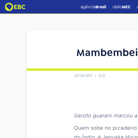
agência
Brasil
rádio
MEC
Mambembeiro
20/04/2017
|
15:21
Garoto guarani marcou a
Quem sobe no picadeiro
do Índio, é Jeguaka Miri