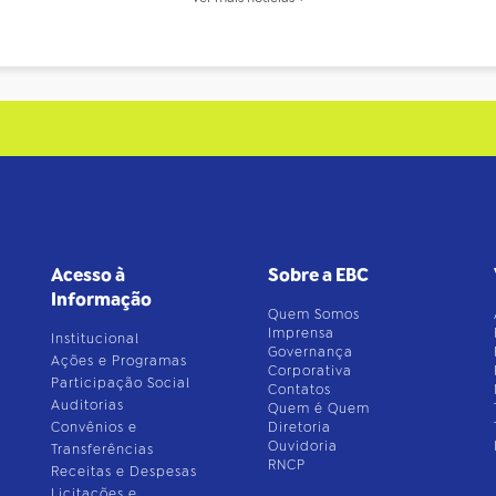
Acesso à
Sobre a EBC
Informação
Quem Somos
Imprensa
Institucional
Governança
Ações e Programas
Corporativa
Participação Social
Contatos
Auditorias
Quem é Quem
Convênios e
Diretoria
Ouvidoria
Transferências
RNCP
Receitas e Despesas
Licitações e