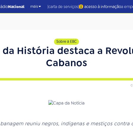
|
|
rádio
Nacional
carta de serviços
acesso à informação
a emp
mais
Sobre a EBC
a da História destaca a Revo
Cabanos
c
banagem reuniu negros, indígenas e mestiços contra 