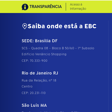
Acesso à
TRANSPARÊNCIA
Informação
Saiba onde está a EBC
SEDE: Brasília DF
SCS - Quadra 08 - Bloco B 50/60 - 1º Subsolo
Edifício Venâncio Shopping
CEP: 70.333-900
Rio de Janeiro RJ
Rua da Relação, nº 18
Centro
CEP: 20.231-110
São Luís MA