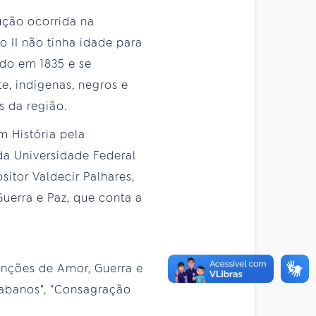
ução ocorrida na
 II não tinha idade para
ado em 1835 e se
, indígenas, negros e
 da região.
m História pela
da Universidade Federal
itor Valdecir Palhares,
erra e Paz, que conta a
nções de Amor, Guerra e
Cabanos", "Consagração