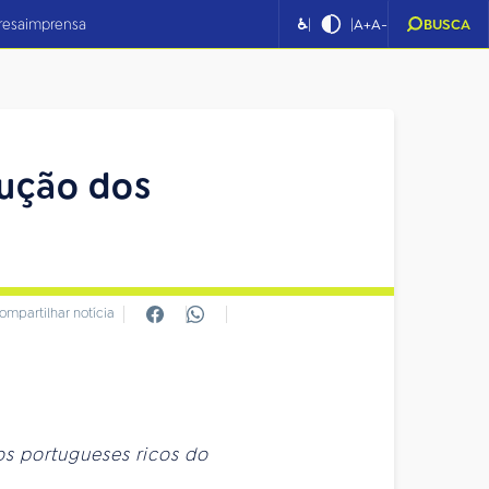
|
|
resa
imprensa
♿
A+
A-
BUSCA
lução dos
ompartilhar notícia
os portugueses ricos do