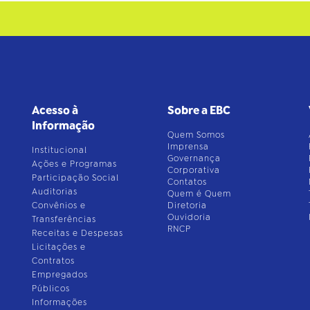
Acesso à
Sobre a EBC
Informação
Quem Somos
Imprensa
Institucional
Governança
Ações e Programas
Corporativa
Participação Social
Contatos
Auditorias
Quem é Quem
Convênios e
Diretoria
Ouvidoria
Transferências
RNCP
Receitas e Despesas
Licitações e
Contratos
Empregados
Públicos
Informações