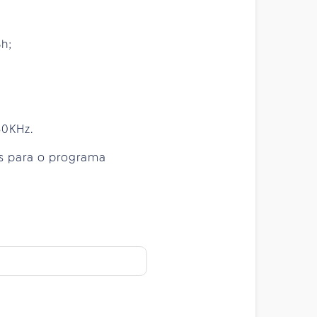
3h;
80KHz.
es para o programa