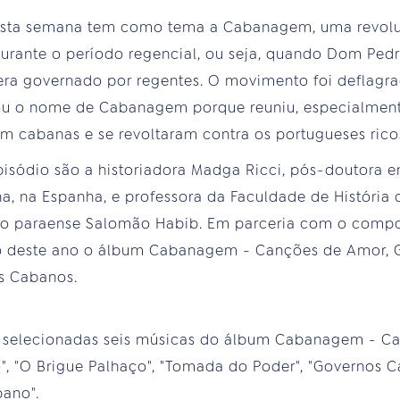
 desta semana tem como tema a Cabanagem, uma revol
urante o período regencial, ou seja, quando Dom Pedro
 era governado por regentes. O movimento foi deflagr
ou o nome de Cabanagem porque reuniu, especialmente
 cabanas e se revoltaram contra os portugueses ricos
pisódio são a historiadora Madga Ricci, pós-doutora e
a, na Espanha, e professora da Faculdade de História 
co paraense Salomão Habib. Em parceria com o compos
o deste ano o álbum Cabanagem - Canções de Amor, Gu
os Cabanos.
m selecionadas seis músicas do álbum Cabanagem - Ca
o", "O Brigue Palhaço", "Tomada do Poder", "Governos 
bano".