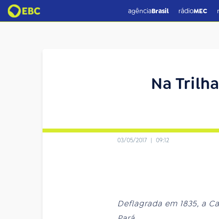
agência
Brasil
rádio
MEC
Na Trilh
03/05/2017
|
09:12
Deflagrada em 1835, a Ca
Pará