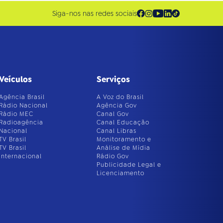
Siga-nos nas redes sociais
Veículos
Serviços
Agência Brasil
A Voz do Brasil
Rádio Nacional
Agência Gov
Rádio MEC
Canal Gov
Radioagência
Canal Educação
Nacional
Canal Libras
TV Brasil
Monitoramento e
TV Brasil
Análise de Mídia
Internacional
Rádio Gov
Publicidade Legal e
Licenciamento