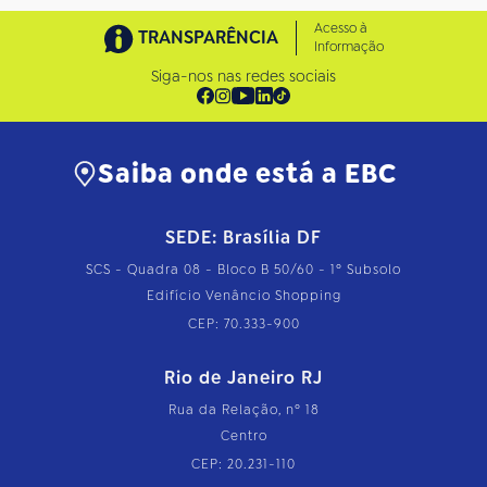
Acesso à
TRANSPARÊNCIA
Informação
Siga-nos nas redes sociais
Saiba onde está a EBC
SEDE: Brasília DF
SCS - Quadra 08 - Bloco B 50/60 - 1º Subsolo
Edifício Venâncio Shopping
CEP: 70.333-900
Rio de Janeiro RJ
Rua da Relação, nº 18
Centro
CEP: 20.231-110