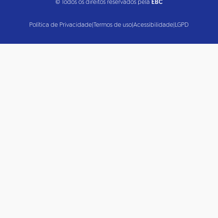
© Todos os direitos reservados pela
EBC
Política de Privacidade
|
Termos de uso
|
Acessibilidade
|
LGPD