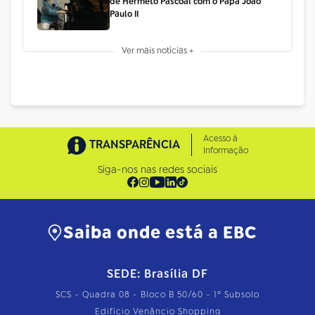
de Hermeto Pascoal com o Papa João
Paulo II
Ver mais notícias +
Acesso à
TRANSPARÊNCIA
Informação
Siga-nos nas redes sociais
Saiba onde está a EBC
SEDE: Brasília DF
SCS - Quadra 08 - Bloco B 50/60 - 1º Subsolo
Edifício Venâncio Shopping