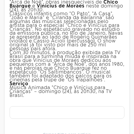
"Arca de Noé", obras inesquecíveis de
Chico
Buarque
e
Vinicius de Moraes
neste
domingo
(24), às 20h30.
Clássicos infantis como "O Pato", "A Casa",
"João e Maria" e "Ciranda da Bailarina" são
algumas das músicas selecionadas pelo
artista para o especial "Chico e Vinícius para
Crianças". No espetáculo gravado no estúdio
da emissora pública, no Rio de Janeiro, Navas
se apresenta ao lado de Rogério Guimarães
(violão) e Cassio Acioli (percussão). O show
original já foi visto por mais de 250 mil
pessoas país afora.
Com 30 minutos, a produção exibida pela TV
Brasil para a turminha miúda é inspirada na
obra que Vinicius de Moraes dedicou aos
pequenos com a "Arca de Noé", dos anos 1980,
e nas pérolas que Chico Buarque fez no
espetáculo "Os Saltimbancos". O musical
também foi adaptado dos palcos para os
cinemas pela trupe de "Os Trapalhões".
Serviço
Música Animada "Chico e Vinícius para
Crianças" –
domingo
(24), às 20h30, na TV
Brasil.