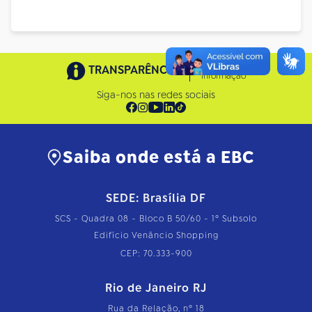
Acesso à
TRANSPARÊNCIA
Informação
Siga-nos nas redes sociais
Saiba onde está a EBC
SEDE: Brasília DF
SCS - Quadra 08 - Bloco B 50/60 - 1º Subsolo
Edifício Venâncio Shopping
CEP: 70.333-900
Rio de Janeiro RJ
Rua da Relação, nº 18