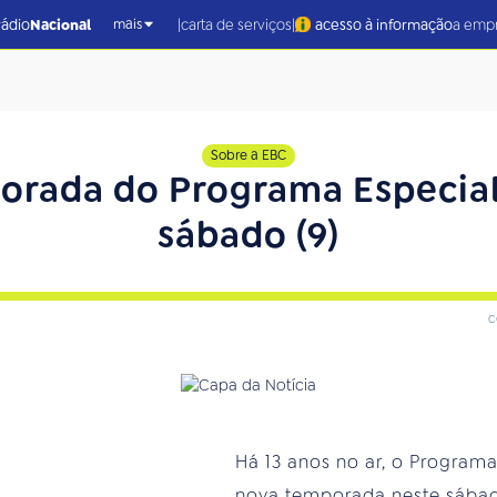
|
|
rádio
Nacional
carta de serviços
acesso à informação
a emp
mais
Sobre a EBC
rada do Programa Especial
sábado (9)
c
Há 13 anos no ar, o Programa
nova temporada neste sábado