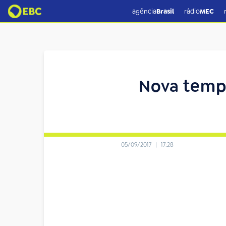
agência
Brasil
rádio
MEC
Nova tempo
05/09/2017
|
17:28