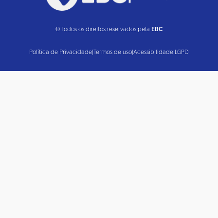
© Todos os direitos reservados pela
EBC
Política de Privacidade
|
Termos de uso
|
Acessibilidade
|
LGPD