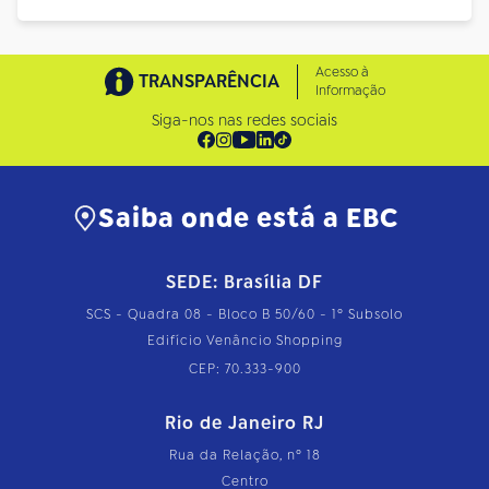
Acesso à
TRANSPARÊNCIA
Informação
Siga-nos nas redes sociais
Saiba onde está a EBC
SEDE: Brasília DF
SCS - Quadra 08 - Bloco B 50/60 - 1º Subsolo
Edifício Venâncio Shopping
CEP: 70.333-900
Rio de Janeiro RJ
Rua da Relação, nº 18
Centro