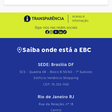
Acesso à
TRANSPARÊNCIA
Informação
Siga-nos nas redes sociais
Saiba onde está a EBC
SEDE: Brasília DF
SCS - Quadra 08 - Bloco B 50/60 - 1º Subsolo
Edifício Venâncio Shopping
CEP: 70.333-900
Rio de Janeiro RJ
Rua da Relação, nº 18
Centro