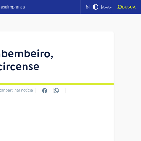
|
|
resa
imprensa
♿
A+
A-
BUSCA
ambembeiro,
circense
ompartilhar notícia