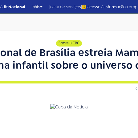
|
|
rádio
Nacional
carta de serviços
acesso à informação
a emp
mais
Sobre a EBC
onal de Brasília estreia M
a infantil sobre o universo 
c