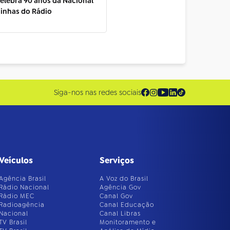
celebra 90 anos da Nacional
inhas do Rádio
Siga-nos nas redes sociais
Veículos
Serviços
Agência Brasil
A Voz do Brasil
Rádio Nacional
Agência Gov
Rádio MEC
Canal Gov
Radioagência
Canal Educação
Nacional
Canal Libras
TV Brasil
Monitoramento e