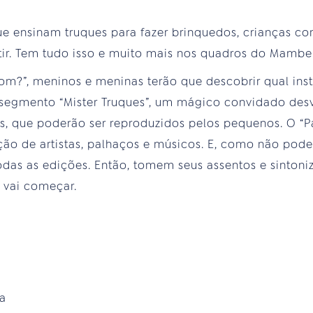
e ensinam truques para fazer brinquedos, crianças c
tir. Tem tudo isso e muito mais nos quadros do Mamb
om?”, meninos e meninas terão que descobrir qual in
segmento “Mister Truques”, um mágico convidado desv
, que poderão ser reproduzidos pelos pequenos. O “Pa
ão de artistas, palhaços e músicos. E, como não poderi
odas as edições. Então, tomem seus assentos e sinton
o vai começar.
ia