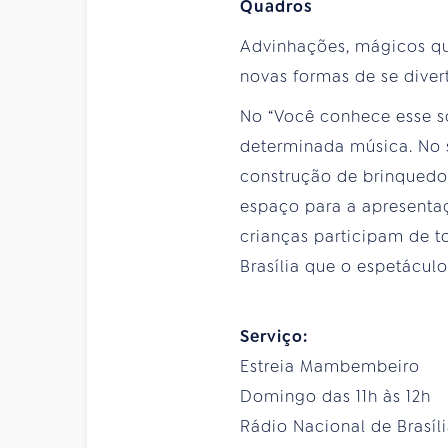
Quadros
Advinhações, mágicos qu
novas formas de se diver
No “Você conhece esse s
determinada música. No 
construção de brinquedos
espaço para a apresentaç
crianças participam de t
Brasília que o espetácul
Serviço:
Estreia Mambembeiro
Domingo das 11h às 12h
Rádio Nacional de Brasíl