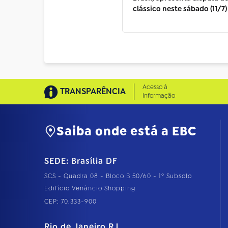
clássico neste sábado (11/7)
Acesso à
TRANSPARÊNCIA
Informação
Saiba onde está a EBC
SEDE: Brasília DF
SCS - Quadra 08 - Bloco B 50/60 - 1º Subsolo
Edifício Venâncio Shopping
CEP: 70.333-900
Rio de Janeiro RJ