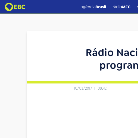
agência
Brasil
rádio
MEC
Rádio Naci
program
10/03/2017
|
08:42