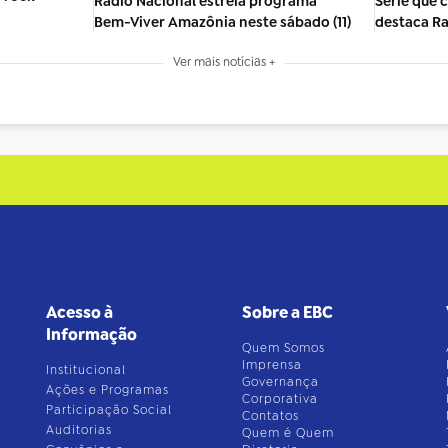
Rádio Nacional estreia programa
Série que 
Bem-Viver Amazônia neste sábado (11)
destaca Ra
Ver mais notícias +
Acesso à
Sobre a EBC
Informação
Quem Somos
Imprensa
Institucional
Governança
Ações e Programas
Corporativa
Participação Social
Contatos
Auditorias
Quem é Quem