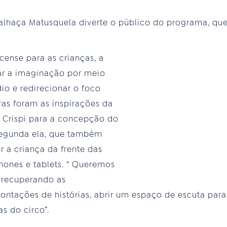
 palhaça Matusquela diverte o público do programa, q
cense para as crianças, a
ar a imaginação por meio
io e redirecionar o foco
iras foram as inspirações da
la Crispi para a concepção do
segunda ela, que também
r a criança da frente das
phones e tablets. “ Queremos
, recuperando as
contações de histórias, abrir um espaço de escuta para
as do circo”.