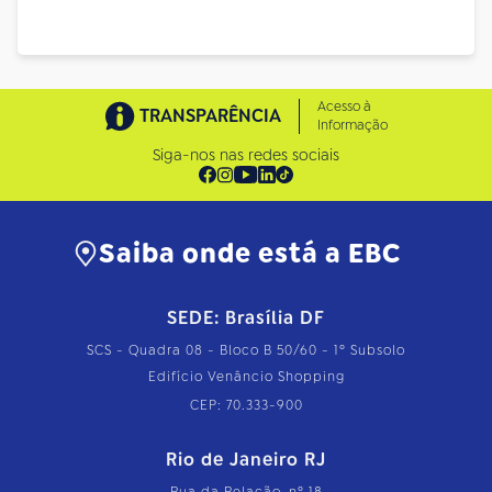
Acesso à
TRANSPARÊNCIA
Informação
Siga-nos nas redes sociais
Saiba onde está a EBC
SEDE: Brasília DF
SCS - Quadra 08 - Bloco B 50/60 - 1º Subsolo
Edifício Venâncio Shopping
CEP: 70.333-900
Rio de Janeiro RJ
Rua da Relação, nº 18