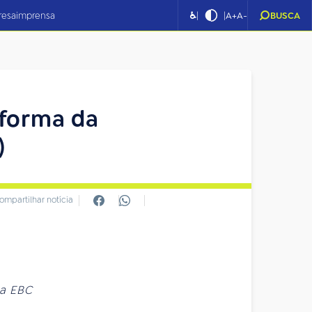
|
|
resa
imprensa
♿
A+
A-
BUSCA
eforma da
)
ompartilhar notícia
da EBC