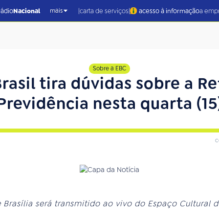
|
|
rádio
Nacional
carta de serviços
acesso à informação
a emp
mais
Sobre a EBC
Brasil tira dúvidas sobre a R
Previdência nesta quarta (15
c
Brasília será transmitido ao vivo do Espaço Cultural 