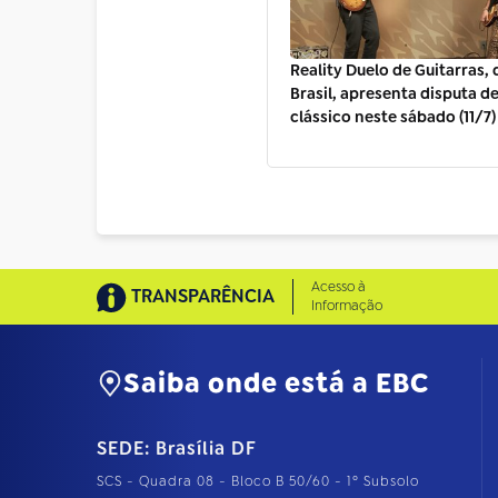
Reality Duelo de Guitarras, 
Brasil, apresenta disputa d
clássico neste sábado (11/7)
Acesso à
TRANSPARÊNCIA
Informação
Saiba onde está a EBC
SEDE: Brasília DF
SCS - Quadra 08 - Bloco B 50/60 - 1º Subsolo