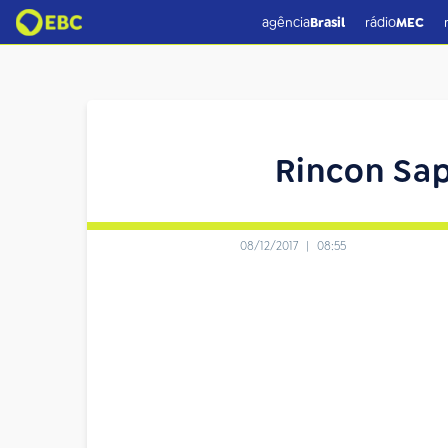
agência
Brasil
rádio
MEC
Rincon Sap
08/12/2017
|
08:55