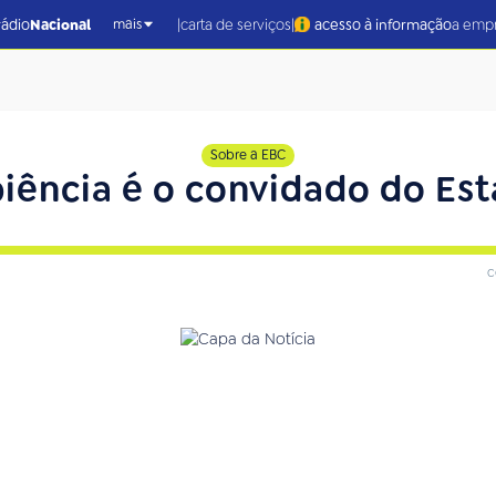
|
|
rádio
Nacional
carta de serviços
acesso à informação
a emp
mais
Sobre a EBC
iência é o convidado do Est
c