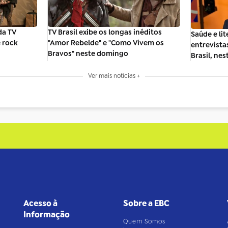
da TV
TV Brasil exibe os longas inéditos
Saúde e li
e rock
"Amor Rebelde" e "Como Vivem os
entrevista
Bravos" neste domingo
Brasil, nes
Ver mais notícias +
Acesso à
Sobre a EBC
Informação
Quem Somos