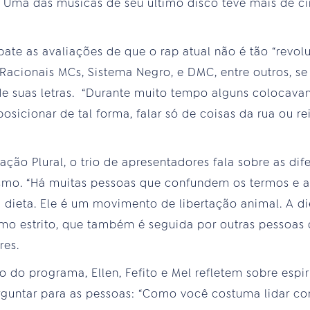
 Uma das músicas de seu último disco teve mais de c
ate as avaliações de que o rap atual não é tão “revol
acionais MCs, Sistema Negro, e DMC, entre outros, se
 de suas letras. “Durante muito tempo alguns coloca
icionar de tal forma, falar só de coisas da rua ou rei
ção Plural, o trio de apresentadores fala sobre as dif
smo. “Há muitas pessoas que confundem os termos e 
dieta. Ele é um movimento de libertação animal. A di
mo estrito, que também é seguida por outras pessoas 
res.
o do programa, Ellen, Fefito e Mel refletem sobre espi
perguntar para as pessoas: “Como você costuma lidar co