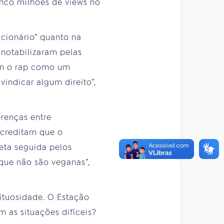
inco milhões de views no
ucionário” quanto na
 notabilizaram pelas
vam o rap como um
vindicar algum direito”,
erenças entre
acreditam que o
eta seguida pelos
que não são veganas”,
rituosidade. O Estação
m as situações difíceis?