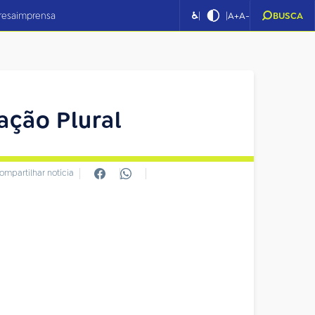
|
|
resa
imprensa
♿
A+
A-
BUSCA
ação Plural
ompartilhar notícia