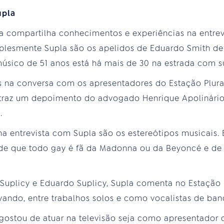
upla
a compartilha conhecimentos e experiências na entrevi
plesmente Supla são os apelidos de Eduardo Smith de
úsico de 51 anos está há mais de 30 na estrada com sua
na conversa com os apresentadores do Estação Plural
traz um depoimento do advogado Henrique Apolinário
.
a entrevista com Supla são os estereótipos musicais. 
de que todo gay é fã da Madonna ou da Beyoncé e de 
a Suplicy e Eduardo Suplicy, Supla comenta no Estação 
vando, entre trabalhos solos e como vocalistas de ban
ostou de atuar na televisão seja como apresentador