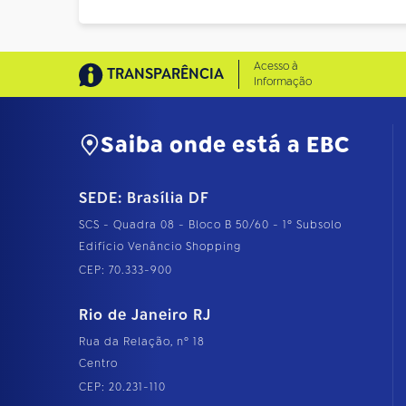
Acesso à
TRANSPARÊNCIA
Informação
Saiba onde está a EBC
SEDE: Brasília DF
SCS - Quadra 08 - Bloco B 50/60 - 1º Subsolo
Edifício Venâncio Shopping
CEP: 70.333-900
Rio de Janeiro RJ
Rua da Relação, nº 18
Centro
CEP: 20.231-110