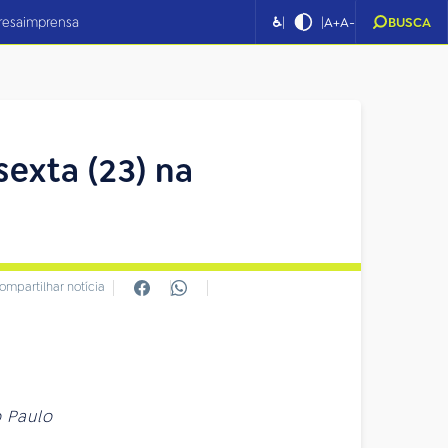
|
|
resa
imprensa
♿
A+
A-
BUSCA
sexta (23) na
ompartilhar notícia
o Paulo