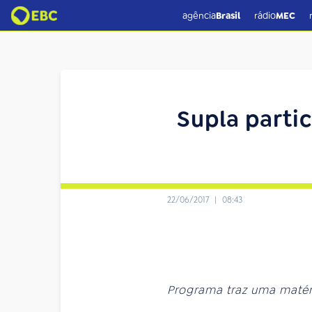
agência
Brasil
rádio
MEC
Supla partic
22/06/2017
|
08:43
Programa traz uma matéri