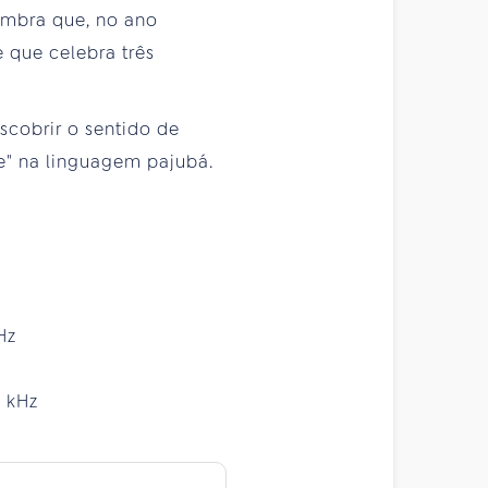
lembra que, no ano
e que celebra três
scobrir o sentido de
de" na linguagem pajubá.
Hz
0 kHz