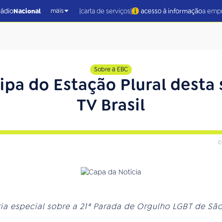
|
|
rádio
Nacional
carta de serviços
acesso à informação
a emp
mais
Sobre a EBC
ipa do Estação Plural desta 
TV Brasil
c
a especial sobre a 21ª Parada de Orgulho LGBT de Sã