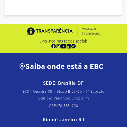
Acesso à
TRANSPARÊNCIA
Informação
Siga-nos nas redes sociais
Saiba onde está a EBC
SEDE: Brasília DF
SCS - Quadra 08 - Bloco B 50/60 - 1º Subsolo
Edifício Venâncio Shopping
CEP: 70.333-900
Rio de Janeiro RJ