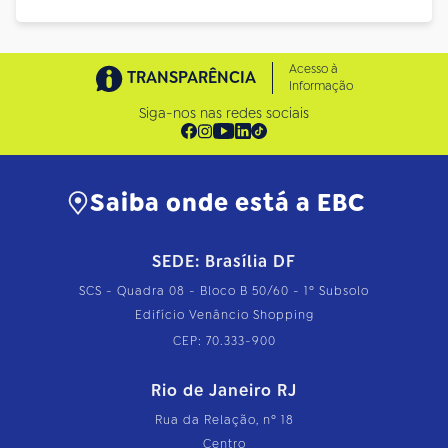
Acesso à
TRANSPARÊNCIA
Informação
Siga-nos nas redes sociais
Saiba onde está a EBC
SEDE: Brasília DF
SCS - Quadra 08 - Bloco B 50/60 - 1º Subsolo
Edifício Venâncio Shopping
CEP: 70.333-900
Rio de Janeiro RJ
Rua da Relação, nº 18
Centro