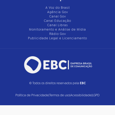
A Voz do Brasil
Agência Gov
Canal Gov
Canal Educação
Canal Libras
Monitoramento e Análise de Mídia
Rádio Gov
Publicidade Legal e Licenciamento
© Todos os direitos reservados pela
EBC
Política de Privacidade
|
Termos de uso
|
Acessibilidade
|
LGPD