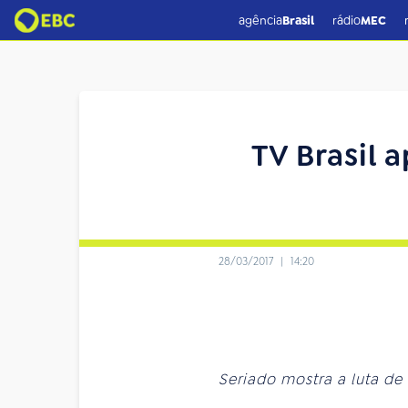
agência
Brasil
rádio
MEC
TV Brasil a
28/03/2017
|
14:20
Seriado mostra a luta de