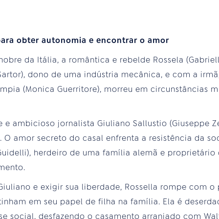
para obter autonomia e encontrar o amor
obre da Itália, a romântica e rebelde Rossela (Gabriel
 Sartor), dono de uma indústria mecânica, e com a irmã,
mpia (Monica Guerritore), morreu em circunstâncias m
 e ambicioso jornalista Giuliano Sallustio (Giuseppe 
a. O amor secreto do casal enfrenta a resistência da s
uidelli), herdeiro de uma família alemã e proprietário 
mento.
Giuliano e exigir sua liberdade, Rossella rompe com o 
tinham em seu papel de filha na família. Ela é deserda
e social, desfazendo o casamento arranjado com Walt