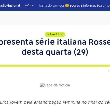
|
|
rádio
Nacional
carta de serviços
acesso à informação
a emp
mais
Sobre a EBC
presenta série italiana Rosse
desta quarta (29)
c
 uma jovem pela emancipação feminina no final do sé