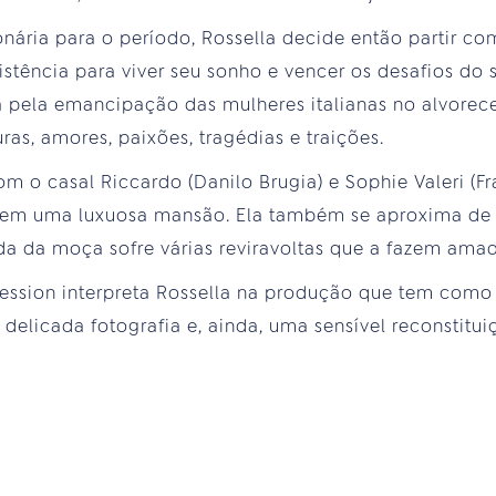
nária para o período, Rossella decide então partir com
stência para viver seu sonho e vencer os desafios do
ta pela emancipação das mulheres italianas no alvorece
ras, amores, paixões, tragédias e traições.
om o casal Riccardo (Danilo Brugia) e Sophie Valeri (F
em uma luxuosa mansão. Ela também se aproxima de o
da da moça sofre várias reviravoltas que a fazem amad
a Pession interpreta Rossella na produção que tem com
 delicada fotografia e, ainda, uma sensível reconstit