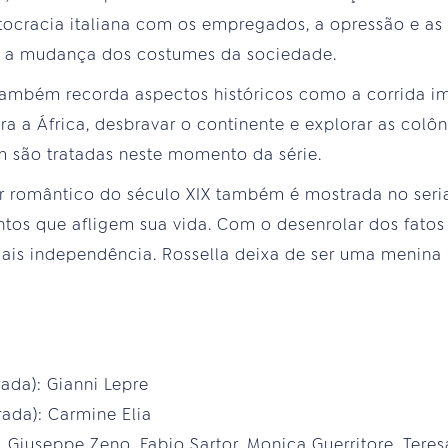
istocracia italiana com os empregados, a opressão e a
 a mudança dos costumes da sociedade.
também recorda aspectos históricos como a corrida im
a a África, desbravar o continente e explorar as colôn
m são tratadas neste momento da série.
 romântico do século XIX também é mostrada no seri
os que afligem sua vida. Com o desenrolar dos fatos 
is independência. Rossella deixa de ser uma menina 
ada): Gianni Lepre
ada): Carmine Elia
, Giuseppe Zeno, Fabio Sartor, Monica Guerritore, Tere