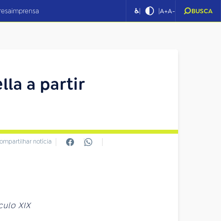
|
|
resa
imprensa
♿
A+
A-
BUSCA
lla a partir
ompartilhar notícia
culo XIX